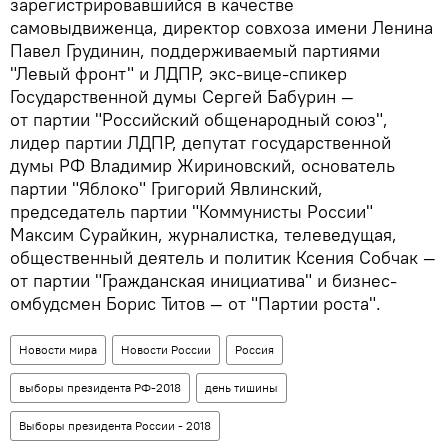
зарегистрировавшийся в качестве
самовыдвиженца, директор совхоза имени Ленина
Павел Грудинин, поддерживаемый партиями
"Левый фронт" и ЛДПР, экс-вице-спикер
Государственной думы Сергей Бабурин —
от партии "Российский общенародный союз",
лидер партии ЛДПР, депутат государственной
думы РФ Владимир Жириновский, основатель
партии "Яблоко" Григорий Явлинский,
председатель партии "Коммунисты России"
Максим Сурайкин, журналистка, телеведущая,
общественный деятель и политик Ксения Собчак —
от партии "Гражданская инициатива" и бизнес-
омбудсмен Борис Титов — от "Партии роста".
Новости мира
Новости России
Россия
выборы президента РФ-2018
день тишины
Выборы президента России - 2018