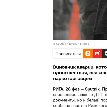
© Sputnik / Евгений Биятов
Подписаться
Виновник аварии, кот
происшествия, оказал
наркоторговцем
РИГА, 28 фев — Sputnik.
Пр
спровоцировавшего ДТП, п
документы, но и белый по
сообщает портал Рижског