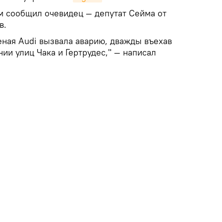
 сообщил очевидец — депутат Сейма от
в.
леная Audi вызвала аварию, дважды въехав
нии улиц Чака и Гертрудес," — написал