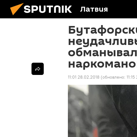
Латвия
Бутафорск
неудачлив
обманывал
наркомано
11:01 28.02.2018
(обновлено:
11:15