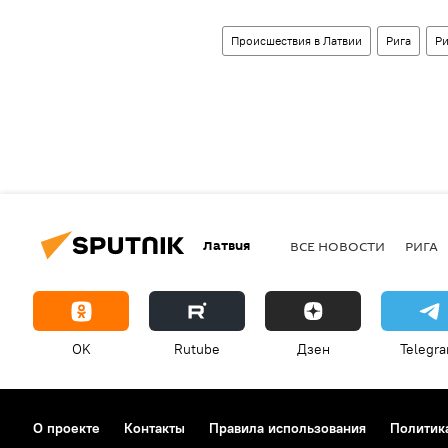
Происшествия в Латвии
Рига
Ри
Латвия
ВСЕ НОВОСТИ
РИГА
OK
Rutube
Дзен
Telegr
О проекте
Контакты
Правила использования
Политик