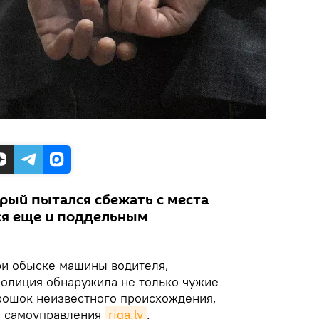
орый пытался сбежать с места
ся еще и поддельным
и обыске машины водителя,
олиция обнаружила не только чужие
рошок неизвестного происхождения,
о самоуправления
riga.lv
.