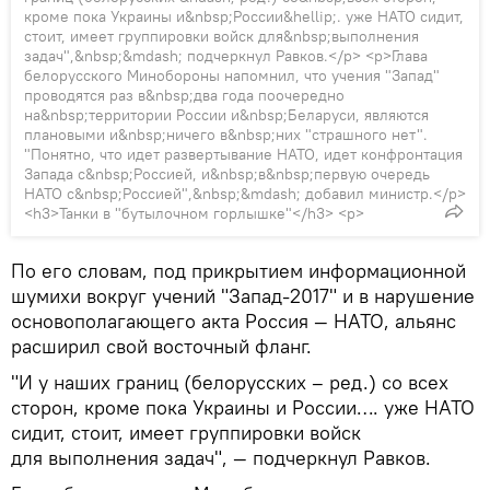
кроме пока Украины и&nbsp;России&hellip;. уже НАТО сидит,
стоит, имеет группировки войск для&nbsp;выполнения
задач",&nbsp;&mdash; подчеркнул Равков.</p> <p>Глава
белорусского Минобороны напомнил, что учения "Запад"
проводятся раз в&nbsp;два года поочередно
на&nbsp;территории России и&nbsp;Беларуси, являются
плановыми и&nbsp;ничего в&nbsp;них "страшного нет".
"Понятно, что идет развертывание НАТО, идет конфронтация
Запада с&nbsp;Россией, и&nbsp;в&nbsp;первую очередь
НАТО с&nbsp;Россией",&nbsp;&mdash; добавил министр.</p>
<h3>Танки в "бутылочном горлышке"</h3> <p>
По его словам, под прикрытием информационной
шумихи вокруг учений "Запад-2017" и в нарушение
основополагающего акта Россия — НАТО, альянс
расширил свой восточный фланг.
"И у наших границ (белорусских – ред.) со всех
сторон, кроме пока Украины и России…. уже НАТО
сидит, стоит, имеет группировки войск
для выполнения задач", — подчеркнул Равков.