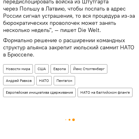
передислоцировать войска из Штутгарта
через Польшу в Латвию, чтобы послать в адрес
России сигнал устрашения, то вся процедура из-за
бюрократических проволочек может занять
несколько недель", — пишет Die Welt.
Формально решение о расширении командных
структур альянса закрепит июльский саммит НАТО
в Брюсселе.
Новости мира
США
Европа
Йенс Столтенберг
Андрей Равков
НАТО
Пентагон
Европейская инициатива сдерживания
НАТО на балтийском фланге