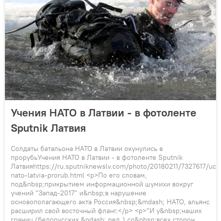
Учения НАТО в Латвии - в фотоленте
Sputnik Латвия
Солдаты батальона НАТО в Латвии окунулись в
прорубьУчения НАТО в Латвии - в фотоленте Sputnik
Латвияhttps://ru.sputniknewslv.com/photo/20180211/7327617/uch
nato-latvia-prorub.html <p>По его словам,
под&nbsp;прикрытием информационной шумихи вокруг
учений "Запад-2017" и&nbsp;в нарушение
основополагающего акта Россия&nbsp;&mdash; НАТО, альянс
расширил свой восточный фланг.</p> <p>"И у&nbsp;наших
границ (белорусских &ndash; ред.) со&nbsp;всех сторон,