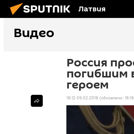
Латвия
Видео
Россия про
погибшим 
героем
18:12 09.02.2018
(обновлено:
18:1