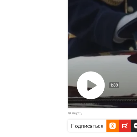
1:39
Воспроизвести
©
Ruptly
видео
Подписаться