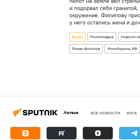
пилот на земле вел стрель
и подорвал себя гранатой,
окружение. Филипову прис
у него остались жена и до
Видео
Мультимедиа
Новости м
Роман Филипов
Минобороны РФ
Латвия
ВСЕ НОВОСТИ
РИГА