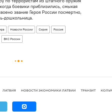
бу по террористам из штатного оружия
 когда боевики приблизились, смыкая
воено звание Героя России посмертно,
чь-дошкольница.
ира
Новости России
Сирия
Россия
ВКС России
ЛАТВИЯ
НОВОСТИ ЭКОНОМИКИ ЛАТВИИ
ТРАНЗИТ
КОЛУ