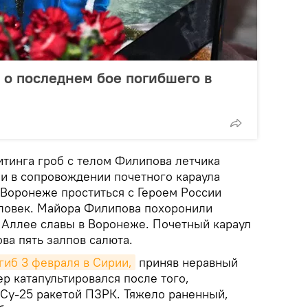
 о последнем бое погибшего в
итинга гроб с телом Филипова летчика
 и в сопровождении почетного караула
 Воронеже проститься с Героем России
ловек. Майора Филипова похоронили
а Аллее славы в Воронеже. Почетный караул
ва пять залпов салюта.
гиб 3 февраля в Сирии,
приняв неравный
р катапультировался после того,
 Су-25 ракетой ПЗРК. Тяжело раненный,