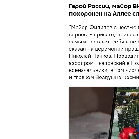
Герой России, майор 
похоронен на Аллее с
"Майор Филипов с честью 
верность присяге, принес 
самым поставил себя в пе
сказал на церемонии прощ
Николай Панков. Проводит
аэродром Чкаловский в П
военачальники, в том чис
и главком Воздушно-косми