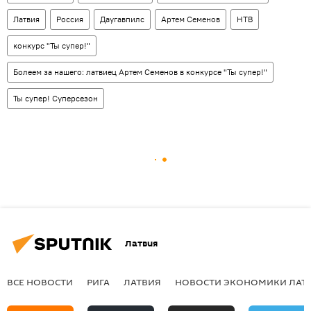
Латвия
Россия
Даугавпилс
Артем Семенов
НТВ
конкурс "Ты супер!"
Болеем за нашего: латвиец Артем Семенов в конкурсе "Ты супер!"
Ты супер! Суперсезон
Латвия
ВСЕ НОВОСТИ
РИГА
ЛАТВИЯ
НОВОСТИ ЭКОНОМИКИ ЛАТ