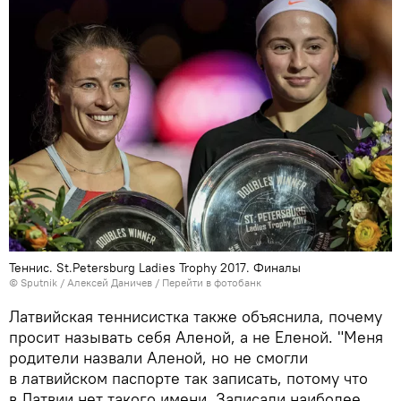
Теннис. St.Petersburg Ladies Trophy 2017. Финалы
© Sputnik / Алексей Даничев
/
Перейти в фотобанк
Латвийская теннисистка также объяснила, почему
просит называть себя Аленой, а не Еленой. "Меня
родители назвали Аленой, но не смогли
в латвийском паспорте так записать, потому что
в Латвии нет такого имени. Записали наиболее