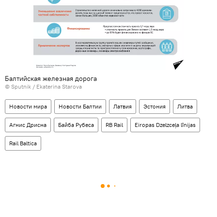
Балтийская железная дорога
© Sputnik / Ekaterina Starova
Новости мира
Новости Балтии
Латвия
Эстония
Литва
Агнис Дрисна
Байба Рубеса
RB Rail
Eiropas Dzelzceļa līnijas
Rail Baltica