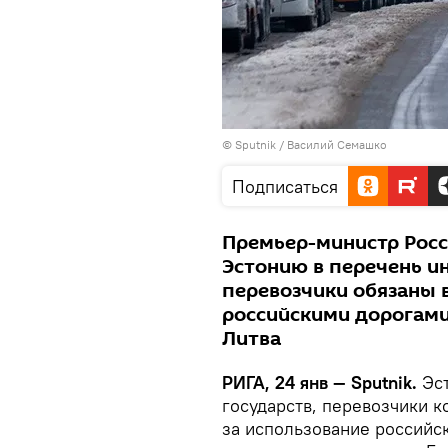
© Sputnik / Василий Семашко
Подписаться
Премьер-министр Рос
Эстонию в перечень и
перевозчики обязаны 
российскими дорогами.
Литва
РИГА, 24 янв — Sputnik.
Эст
государств, перевозчики 
за использование российск