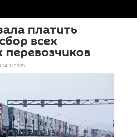
зала платить
сбор всех
х перевозчиков
0 24.01.2018
)