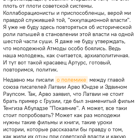
плоть от плоти советской системы.
Коллаборационисты и приспособленцы, верой ми
правдой служившей той, "оккупационной власти".
Я уже не буду здесь повторяться об исторической
роли латышей в становлении этой власти на одной
шестой части суши. Я даже не буду утверждать,
что молодежной Атмоды особо боялись. Ведь
наша молодежь, как считается, архиаполитичная.
И тут вот такой красавец Артурс, готовый,
повторимся, политик.
Недавно мы писали
о полемике
между главой
союза писателей Латвии Арво Юндзе и Эдвином
Раупсом. Так, Арво заявил, что Латвии не стоит
брать пример с Грузии, где был знаменитый фильм
Тенгиза Абуладзе "Покаяние". А может, все таки
стоит попробовать? Может как раз молодежи
нужны такие фильмы и книги, такие уроки
истории, которые рассказали бы правду о том,
как жили их отцы при советской власти и какую