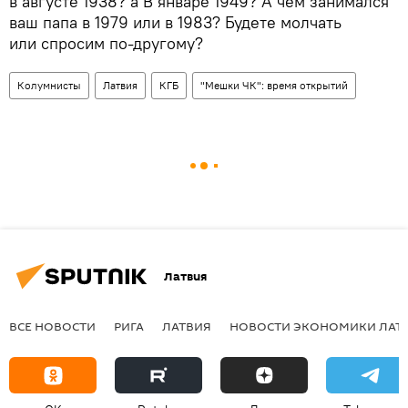
в августе 1938? а В январе 1949? А чем занимался
ваш папа в 1979 или в 1983? Будете молчать
или спросим по-другому?
Колумнисты
Латвия
КГБ
"Мешки ЧК": время открытий
Латвия
ВСЕ НОВОСТИ
РИГА
ЛАТВИЯ
НОВОСТИ ЭКОНОМИКИ ЛАТ