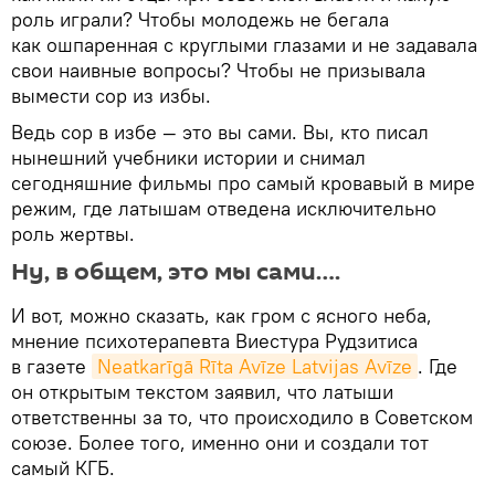
роль играли? Чтобы молодежь не бегала
как ошпаренная с круглыми глазами и не задавала
свои наивные вопросы? Чтобы не призывала
вымести сор из избы.
Ведь сор в избе — это вы сами. Вы, кто писал
нынешний учебники истории и снимал
сегодняшние фильмы про самый кровавый в мире
режим, где латышам отведена исключительно
роль жертвы.
Ну, в общем, это мы сами….
И вот, можно сказать, как гром с ясного неба,
мнение психотерапевта Виестура Рудзитиса
в газете
Neatkarīgā Rīta Avīze Latvijas Avīze
. Где
он открытым текстом заявил, что латыши
ответственны за то, что происходило в Советском
союзе. Более того, именно они и создали тот
самый КГБ.