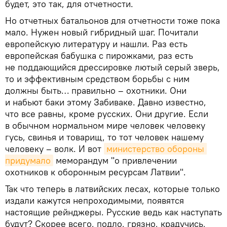
будет, это так, для отчетности.
Но отчетных батальонов для отчетности тоже пока
мало. Нужен новый гибридный шаг. Почитали
европейскую литературу и нашли. Раз есть
европейская бабушка с пирожками, раз есть
не поддающийся дрессировке лютый серый зверь,
то и эффективным средством борьбы с ним
должны быть… правильно – охотники. Они
и набьют баки этому Забиваке. Давно известно,
что все равны, кроме русских. Они другие. Если
в обычном нормальном мире человек человеку
гусь, свинья и товарищ, то тот человек нашему
человеку – волк. И вот
министерство обороны 
придумало
меморандум "о привлечении
охотников к оборонным ресурсам Латвии".
Так что теперь в латвийских лесах, которые только
издали кажутся непроходимыми, появятся
настоящие рейнджеры. Русские ведь как наступать
будут? Скорее всего, подло, грязно, крадучись,