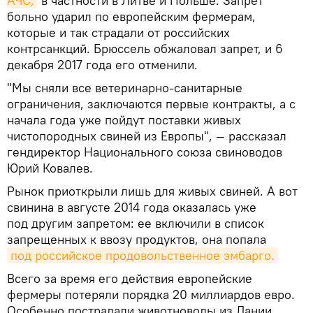
АЧС,
в частности в Литве и Польше. Запрет
больно ударил по европейским фермерам,
которые и так страдали от российских
контрсанкций. Брюссель обжаловал запрет, и 6
декабря 2017 года его отменили.
"Мы сняли все ветеринарно-санитарные
ограничения, заключаются первые контракты, а с
начала года уже пойдут поставки живых
чистопородных свиней из Европы", — рассказал
гендиректор Национального союза свиноводов
Юрий Ковалев.
Рынок приоткрыли лишь для живых свиней. А вот
свинина в августе 2014 года оказалась уже
под другим запретом: ее включили в список
запрещенных к ввозу продуктов, она попала
под российское продовольственное эмбарго.
Всего за время его действия европейские
фермеры потеряли порядка 20 миллиардов евро.
Особенно пострадали животноводы из Дании,