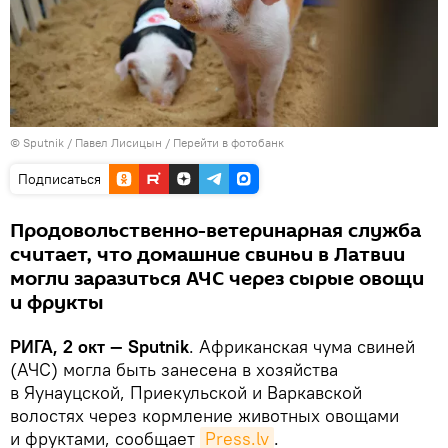
© Sputnik / Павел Лисицын
/
Перейти в фотобанк
Подписаться
Продовольственно-ветеринарная служба
считает, что домашние свиньи в Латвии
могли заразиться АЧС через сырые овощи
и фрукты
РИГА, 2 окт — Sputnik
. Африканская чума свиней
(АЧС) могла быть занесена в хозяйства
в Яунауцской, Приекульской и Варкавской
волостях через кормление животных овощами
и фруктами, сообщает
Press.lv
.