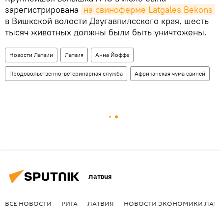
зарегистрирована
на свиноферме Latgales Bekons
в Вишкской волости Даугавпилсского края, шесть
тысяч животных должны были быть уничтожены.
Новости Латвии
Латвия
Анна Йоффе
Продовольственно-ветеринарная служба
Африканская чума свиней
Латвия
ВСЕ НОВОСТИ
РИГА
ЛАТВИЯ
НОВОСТИ ЭКОНОМИКИ ЛАТ