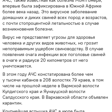
АЧС, также известная как болезнь Монтгомери,
впервые была зафиксирована в Южной Африке
более века назад. Это вирусное заболевание
домашних и диких свиней всех пород и возрастов,
с почти стопроцентной летальностью в случае
возникновения болезни.
Вирус не представляет угрозы для здоровья
человека и других видов животных, но грозит
непоправимым ущербом свиноводству. В случае
появления очага инфекции все поголовье свиней
в очаге и радиусе 20 километров от него
уничтожается.
В этом году АЧС констатирована более чем
у тысячи кабанов в 208 волостях 79 краев, в том
числе на прошлой неделе в Вармской волости
Кулдигского края и Яунауцской волости
Салдусского края. В Варкавской области объявлен
карантин.
Крупнейшая вспышка АЧС в июле была