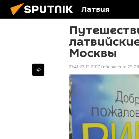
Латвия
Путешестви
латвийские
Москвы
21:41 22.12.2017
(обновлено:
22:08