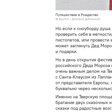
Путешествие в Рождество
© Sputnik / Дмитрий Дубинский
Но если к сноуборду душа
проверить себя в меткост
пистолетов, или провести 
может заглянуть Дед Мороз
и подарки.
Но в день открытия фести
российского Деда Мороза 
очень важным делом на Тв
с Санта-Клаусом из Лаплан
от представителя Европы, 
буквально через несколько
Именно на Тверскую площа
братание двух сказочных 
сказки под радостные воз