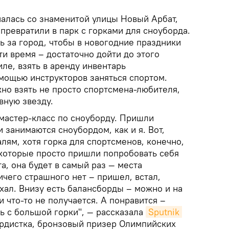
чалась со знаменитой улицы Новый Арбат,
превратили в парк с горками для сноуборда.
ь за город, чтобы в новогодние праздники
ти время – достаточно дойти до этого
иле, взять в аренду инвентарь
омощью инструкторов заняться спортом.
но взять не просто спортсмена-любителя,
вную звезду.
 мастер-класс по сноуборду. Пришли
занимаются сноубордом, как и я. Вот,
лям, хотя горка для спортсменов, конечно,
 которые просто пришли попробовать себя
а, она будет в самый раз — места
ичего страшного нет – пришел, встал,
хал. Внизу есть балансборды – можно и на
и что-то не получается. А понравится –
ть с большой горки", — рассказала
Sputnik 
рдистка, бронзовый призер Олимпийских