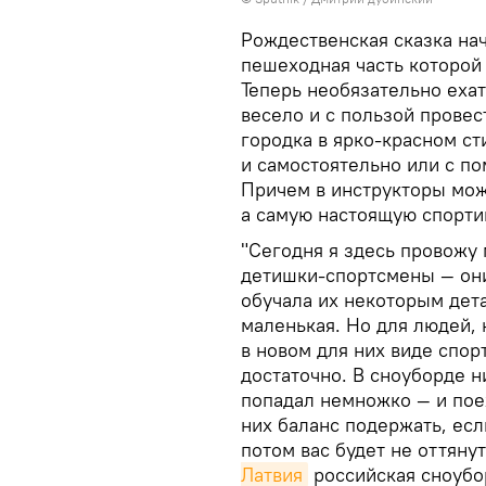
Рождественская сказка на
пешеходная часть которой 
Теперь необязательно ехат
весело и с пользой провес
городка в ярко-красном ст
и самостоятельно или с п
Причем в инструкторы мож
а самую настоящую спорти
"Сегодня я здесь провожу
детишки-спортсмены — они 
обучала их некоторым дета
маленькая. Но для людей,
в новом для них виде спорт
достаточно. В сноуборде н
попадал немножко — и пое
них баланс подержать, есл
потом вас будет не оттяну
Латвия
российская сноубо