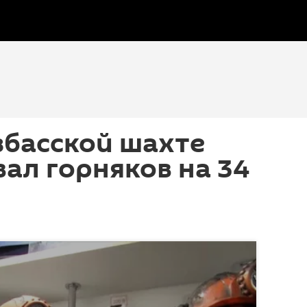
збасской шахте
ал горняков на 34