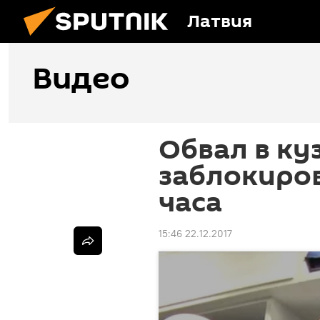
Латвия
Видео
Обвал в ку
заблокиров
часа
15:46 22.12.2017