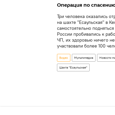
Операция по спасению
Три человека оказались о
на шахте "Есаульская" в К
самостоятельно подняться
России пробивались к рабо
ЧП, их здоровью ничего не
участвовали более 100 чел
Видео
Мультимедиа
Новости м
Шахта "Есаульская"