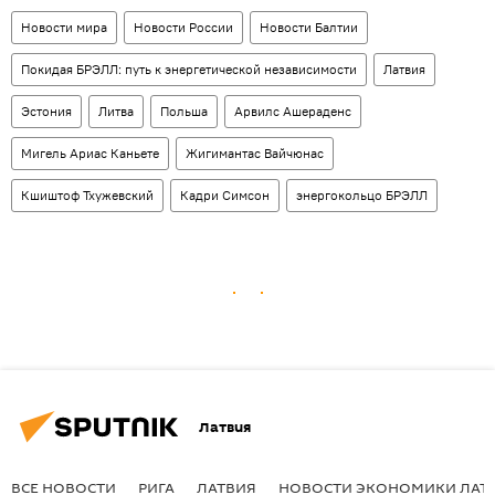
Новости мира
Новости России
Новости Балтии
Покидая БРЭЛЛ: путь к энергетической независимости
Латвия
Эстония
Литва
Польша
Арвилс Ашераденс
Мигель Ариас Каньете
Жигимантас Вайчюнас
Кшиштоф Тхужевский
Кадри Симсон
энергокольцо БРЭЛЛ
Латвия
ВСЕ НОВОСТИ
РИГА
ЛАТВИЯ
НОВОСТИ ЭКОНОМИКИ ЛАТ