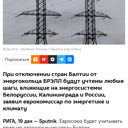
© Sputnik / Виталий Тимкив
/
Перейти в фотобанк
Подписаться
При отключении стран Балтии от
энергокольца БРЭЛЛ будут учтены любые
шаги, влияющие на энергосистемы
Белоруссии, Калининграда и России,
заявил еврокомиссар по энергетике и
климату
РИГА, 19 дек — Sputnik
. Евросоюз будет учитывать
влияние отсоединения стран Балтии