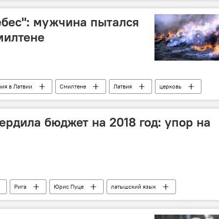
ебес": мужчина пытался
милтене
ия в Латвии
Смилтене
Латвия
церковь
ердила бюджет на 2018 год: упор на
Рига
Юрис Пуце
латышский язык