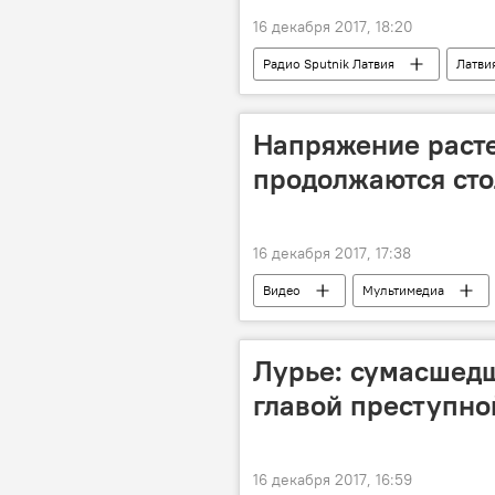
16 декабря 2017, 18:20
Радио Sputnik Латвия
Латви
Илья Руднев
Золотой глобу
Напряжение растет
продолжаются ст
16 декабря 2017, 17:38
Видео
Мультимедиа
Дональд Трамп
Лурье: сумасшед
главой преступно
16 декабря 2017, 16:59