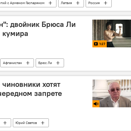
тий с Арменом Гаспаряном
Латвия
Россия
услан Панкратов
Армен Гаспарян
Евросоюз
акция защитников русских школ
неграждане
н": двойник Брюса Ли
ык
шествие
м кумира
1:27
Афганистан
Брюс Ли
е чиновники хотят
чередном запрете
Юрий Светов