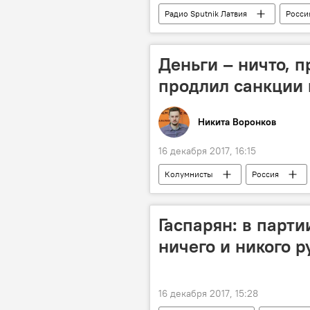
Радио Sputnik Латвия
Росси
WADA
Московская антидоп
Деньги – ничто, 
продлил санкции 
Никита Воронков
16 декабря 2017, 16:15
Колумнисты
Россия
убытки
Гаспарян: в парт
ничего и никого р
16 декабря 2017, 15:28