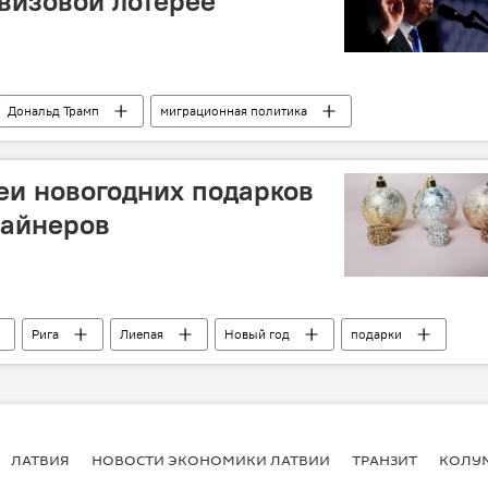
визовой лотерее
Дональд Трамп
миграционная политика
я
деи новогодних подарков
зайнеров
Рига
Лиепая
Новый год
подарки
ЛАТВИЯ
НОВОСТИ ЭКОНОМИКИ ЛАТВИИ
ТРАНЗИТ
КОЛУ