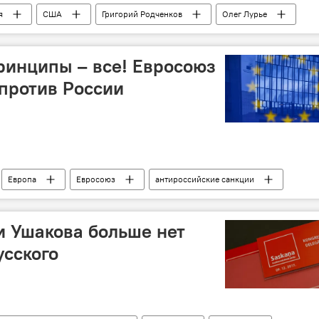
я
США
Григорий Родченков
Олег Лурье
инговая лаборатория
допинг
принципы – все! Евросоюз
против России
Европа
Евросоюз
антироссийские санкции
ии Ушакова больше нет
усского