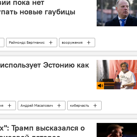
вии пока нет
пать новые гаубицы
Раймондс Бергманис
вооружения
вооружается Латвия
Минобороны Латвии
использует Эстонию как
ия
Андрей Масалович
киберчасть
х": Трамп высказался о