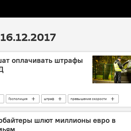
16.12.2017
шат оплачивать штрафы
Д
Госполиция
штраф
превышение скорости
рбайтеры шлют миллионы евро в
мьям