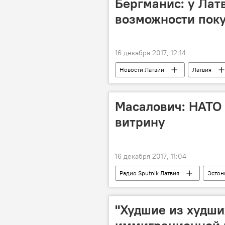
Бергманис: у Лат
возможности поку
16 декабря 2017, 12:14
Новости Латвии
Латвия
Старая техника по новым ценам: как 
Масалович: НАТО 
витрину
16 декабря 2017, 11:04
Радио Sputnik Латвия
Эстон
киберзащита
"Худшие из худши