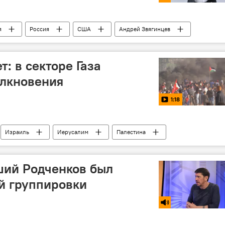
я
Россия
США
Андрей Звягинцев
с
Премия "Оскар"
фильм "Нелюбовь"
: в секторе Газа
олкновения
1:18
Израиль
Иерусалим
Палестина
ший Родченков был
й группировки