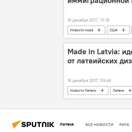
иммиграционной 
16 декабря 2017, 10:18
Новости мира
США
иммиграция
визовая лотере
Made in Latvia: и
от латвийских ди
16 декабря 2017, 09:44
Новости Латвии
Латвия
Латвия
ВСЕ НОВОСТИ
РИГА