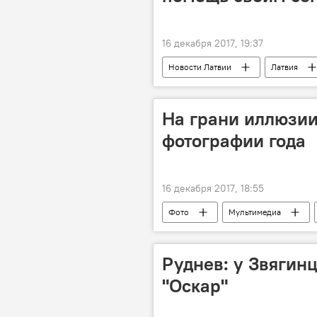
16 декабря 2017, 19:37
Новости Латвии
Латвия
Европейское объединение латышей
Евросоюз
На грани иллюзии
фотографии года
16 декабря 2017, 18:55
Фото
Мультимедиа
Руднев: у Звягин
"Оскар"