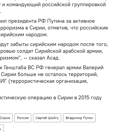
 и командующий российской группировкой
.
рил президента РФ Путина за активное
ерроризма в Сирии, отметив, что российские
сирийским народом.
удут забыты сирийским народом после того,
кровью солдат Сирийской арабской армии,
ризмом", — сказал Асад.
к Генштаба ВС РФ генерал армии Валерий
в Сирии больше не осталось территорий,
ИГ (террористическая организация,
истическую операцию в Сирии в 2015 году
Сирия
Россия
Сергей Шойгу
Владимир Путин
к