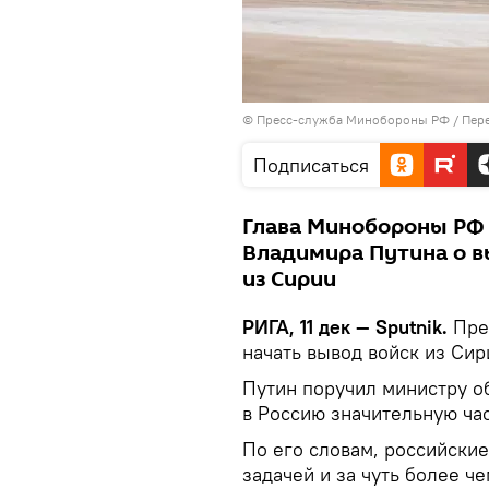
© Пресс-служба Минобороны РФ
/
Пере
Подписаться
Глава Минобороны РФ 
Владимира Путина о в
из Сирии
РИГА, 11 дек — Sputnik.
Пре
начать вывод войск из Си
Путин поручил министру о
в Россию значительную час
По его словам, российски
задачей и за чуть более ч