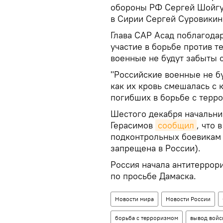
обороны РФ Сергей Шойгу
в Сирии Сергей Суровикин
Глава САР Асад поблагода
участие в борьбе против т
военные не будут забыты 
"Российские военные не б
как их кровь смешалась с 
погибших в борьбе с терро
Шестого декабря начальни
Герасимов
сообщил
, что 
подконтрольных боевикам 
запрещена в России).
Россия начала антитеррор
по просьбе Дамаска.
Новости мира
Новости России
борьба с терроризмом
вывод войс