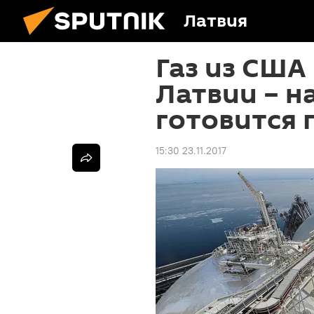
Латвия
Газ из США
Латвии – н
готовится 
15:30 23.11.2017