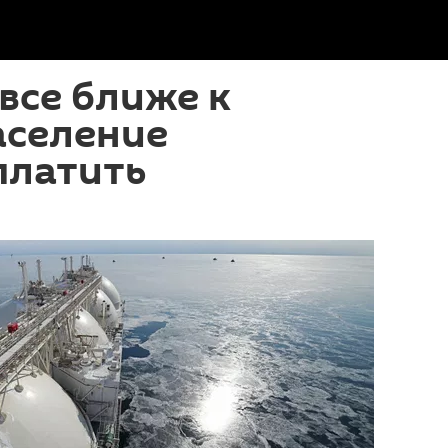
 все ближе к
аселение
платить