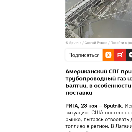
© Sputnik / Сергей Гунеев
/
Перейти в ф
Подписаться
Американский СПГ при
трубопроводный газ и
Балтии, в особенности
поставки
РИГА, 23 ноя — Sputnik.
Исп
ситуацию, США постепенно
рынке, пытаясь отвоевать
топливо в регион. В Латви