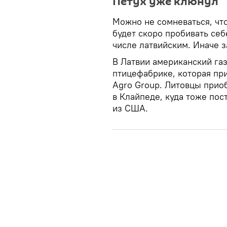
Петух уже клюнул
Можно не сомневаться, чт
будет скоро пробивать себ
числе латвийским. Иначе з
В Латвии американский га
птицефабрике, которая пр
Agro Group. Литовцы прио
в Клайпеде, куда тоже пост
из США.