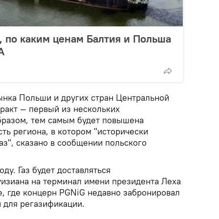
л, по каким ценам Балтия и Польша
А
рынка Польши и других стран Центральной
ракт — первый из нескольких
бразом, тем самым будет повышена
ть региона, в котором "исторически
аз", сказано в сообщении польского
оду. Газ будет доставляться
уизиана на терминал имени президента Леха
е, где концерн PGNiG недавно забронировал
 для регазификации.