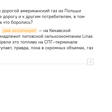
о дорогой американский газ из Польши
е дорогу и к другим потребителям, в том
а что боролись?
з
уже используют
— на Кекавской
инадлежит литовской сельхозкомпании Linas
брели это топливо на СПГ–терминале
упает, правда, пока в скромных объемах, газ