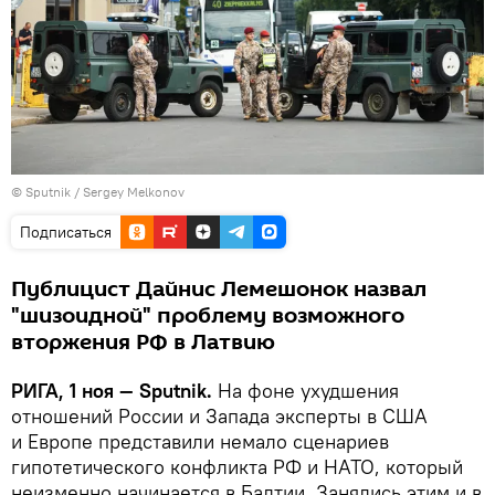
© Sputnik / Sergey Melkonov
Подписаться
Публицист Дайнис Лемешонок назвал
"шизоидной" проблему возможного
вторжения РФ в Латвию
РИГА, 1 ноя — Sputnik.
На фоне ухудшения
отношений России и Запада эксперты в США
и Европе представили немало сценариев
гипотетического конфликта РФ и НАТО, который
неизменно начинается в Балтии. Занялись этим и в