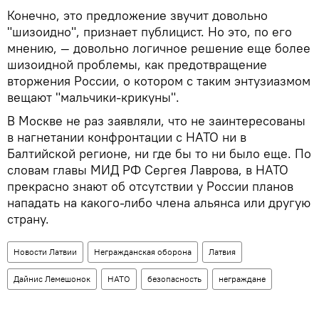
Конечно, это предложение звучит довольно
"шизоидно", признает публицист. Но это, по его
мнению, — довольно логичное решение еще более
шизоидной проблемы, как предотвращение
вторжения России, о котором с таким энтузиазмом
вещают "мальчики-крикуны".
В Москве не раз заявляли, что не заинтересованы
в нагнетании конфронтации с НАТО ни в
Балтийской регионе, ни где бы то ни было еще. По
словам главы МИД РФ Сергея Лаврова, в НАТО
прекрасно знают об отсутствии у России планов
нападать на какого-либо члена альянса или другую
страну.
Новости Латвии
Негражданская оборона
Латвия
Дайнис Лемешонок
НАТО
безопасность
неграждане