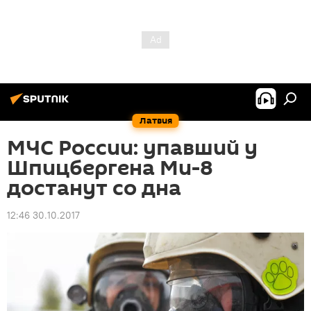
Латвия
МЧС России: упавший у
Шпицбергена Ми-8
достанут со дна
12:46 30.10.2017