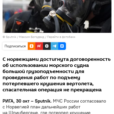
© Sputnik / Максим Богодвид
/
Перейти в фотобанк
Подписаться
С норвежцами достигнута договоренность
об использовании морского судна
большой грузоподъемности для
проведения работ по подъему
потерпевшего крушения вертолета,
спасательная операция не прекращена
РИГА, 30 окт – Sputnik.
МЧС России согласовало
с Норвегией план дальнейших работ
на Шпицбергене, где потерпел крушение