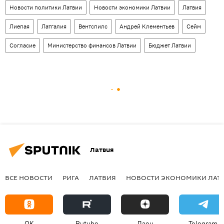
Новости политики Латвии
Новости экономики Латвии
Латвия
Лиепая
Латгалия
Вентспилс
Андрей Клементьев
Сейм
Согласие
Министерство финансов Латвии
Бюджет Латвии
Латвия
ВСЕ НОВОСТИ
РИГА
ЛАТВИЯ
НОВОСТИ ЭКОНОМИКИ ЛАТ
OK
Rutube
Дзен
Telegram