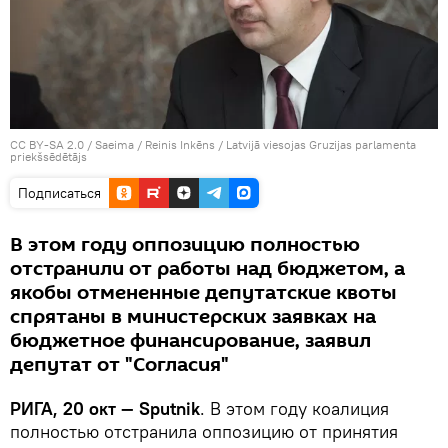
CC BY-SA 2.0
/
Saeima / Reinis Inkēns
/
Latvijā viesojas Gruzijas parlamenta
priekšsēdētājs
Подписаться
В этом году оппозицию полностью
отстранили от работы над бюджетом, а
якобы отмененные депутатские квоты
спрятаны в министерских заявках на
бюджетное финансирование, заявил
депутат от "Согласия"
РИГА, 20 окт — Sputnik
. В этом году коалиция
полностью отстранила оппозицию от принятия