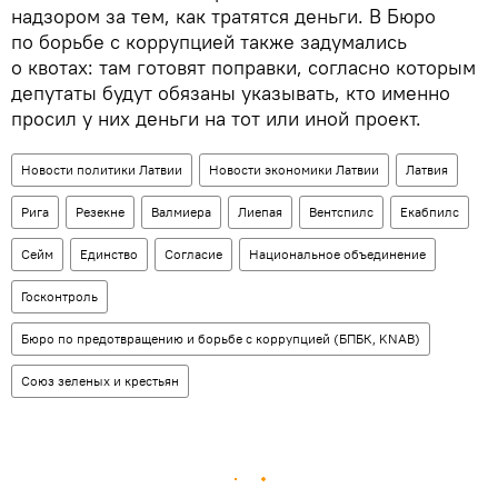
надзором за тем, как тратятся деньги. В Бюро
по борьбе с коррупцией также задумались
о квотах: там готовят поправки, согласно которым
депутаты будут обязаны указывать, кто именно
просил у них деньги на тот или иной проект.
Новости политики Латвии
Новости экономики Латвии
Латвия
Рига
Резекне
Валмиера
Лиепая
Вентспилс
Екабпилс
Сейм
Единство
Согласие
Национальное объединение
Госконтроль
Бюро по предотвращению и борьбе с коррупцией (БПБК, KNAB)
Союз зеленых и крестьян