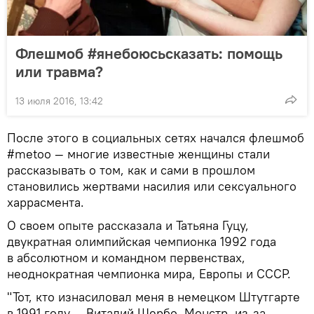
Флешмоб #янебоюсьсказать: помощь
или травма?
13 июля 2016, 13:42
После этого в социальных сетях начался флешмоб
#metoo — многие известные женщины стали
рассказывать о том, как и сами в прошлом
становились жертвами насилия или сексуального
харрасмента.
О своем опыте рассказала и Татьяна Гуцу,
двукратная олимпийская чемпионка 1992 года
в абсолютном и командном первенствах,
неоднократная чемпионка мира, Европы и СССР.
"Тот, кто изнасиловал меня в немецком Штутгарте
в 1991 году — Виталий Щербо. Монстр, из-за