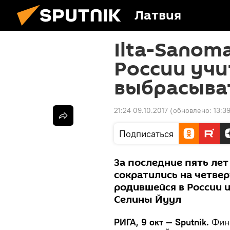
Латвия
Ilta-Sanom
России учи
выбрасыва
21:24 09.10.2017
(обновлено:
13:3
Подписаться
За последние пять ле
сократились на четвер
родившейся в России 
Селины Йуул
РИГА, 9 окт — Sputnik.
Фин