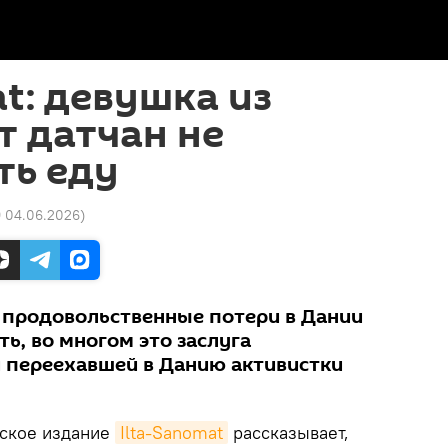
at: девушка из
т датчан не
ть еду
9 04.06.2026
)
т продовольственные потери в Дании
ть, во многом это заслуга
и переехавшей в Данию активистки
ское издание
Ilta-Sanomat
рассказывает,