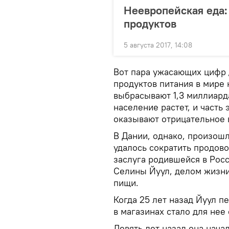
Неевропейская еда:
продуктов
5 августа 2017, 14:08
Вот пара ужасающих цифр 
продуктов питания в мире 
выбрасывают 1,3 миллиард
население растет, и часть
оказывают отрицательное 
В Дании, однако, произошл
удалось сократить продов
заслуга родившейся в Рос
Селины Йуул, делом жизни
пищи.
Когда 25 лет назад Йуул п
в магазинах стало для не
Девять лет назад она нача