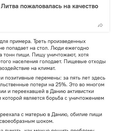
 Литва пожаловалась на качество
для примера. Треть произведенных
не попадает на стол. Люди ежегодно
а тонн пищи. Пищу уничтожают, хотя
 этого населения голодает. Пищевые отходы
воздействие на климат.
и позитивные перемены: за пять лет здесь
ольственные потери на 25%. Это во многом
сии и переехавшей в Данию активистки
 которой является борьба с уничтожением
ереехала с матерью в Данию, обилие пищи
е своеобразным шоком.
ла думать, как можно решить проблему