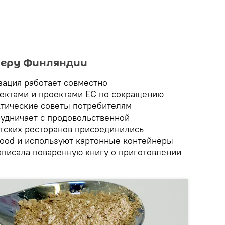
меру Финляндии
зация работает совместно
ектами и проектами ЕС по сокращению
ктические советы потребителям
рудничает с продовольственной
тских ресторанов присоединились
Food и используют картонные контейнеры
аписала поваренную книгу о приготовлении