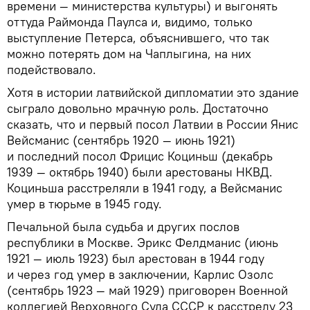
времени — министерства культуры) и выгонять
оттуда Раймонда Паулса и, видимо, только
выступление Петерса, объяснившего, что так
можно потерять дом на Чаплыгина, на них
подействовало.
Хотя в истории латвийской дипломатии это здание
сыграло довольно мрачную роль. Достаточно
сказать, что и первый посол Латвии в России Янис
Вейсманис (сентябрь 1920 — июнь 1921)
и последний посол Фрицис Коциньш (декабрь
1939 — октябрь 1940) были арестованы НКВД.
Коциньша расстреляли в 1941 году, а Вейсманис
умер в тюрьме в 1945 году.
Печальной была судьба и других послов
республики в Москве. Эрикс Фелдманис (июнь
1921 — июль 1923) был арестован в 1944 году
и через год умер в заключении, Карлис Озолс
(сентябрь 1923 — май 1929) приговорен Военной
коллегией Верховного Суда СССР к расстрелу 23