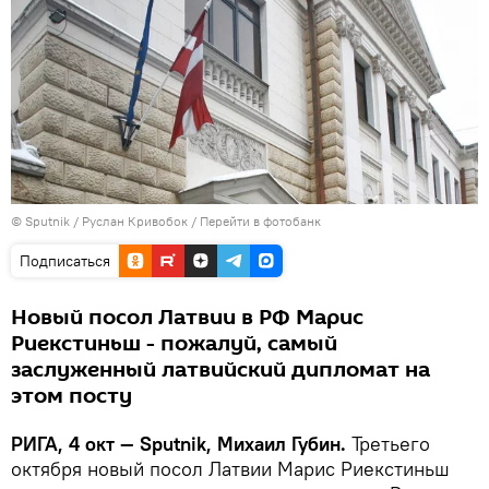
© Sputnik / Руслан Кривобок
/
Перейти в фотобанк
Подписаться
Новый посол Латвии в РФ Марис
Риекстиньш - пожалуй, самый
заслуженный латвийский дипломат на
этом посту
РИГА, 4 окт — Sputnik, Михаил Губин.
Третьего
октября новый посол Латвии Марис Риекстиньш