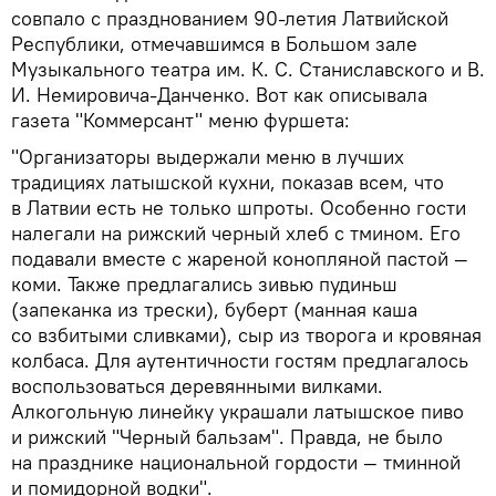
совпало с празднованием 90-летия Латвийской
Республики, отмечавшимся в Большом зале
Музыкального театра им. К. С. Станиславского и В.
И. Немировича-Данченко. Вот как описывала
газета "Коммерсант" меню фуршета:
"Организаторы выдержали меню в лучших
традициях латышской кухни, показав всем, что
в Латвии есть не только шпроты. Особенно гости
налегали на рижский черный хлеб с тмином. Его
подавали вместе с жареной конопляной пастой —
коми. Также предлагались зивью пудиньш
(запеканка из трески), буберт (манная каша
со взбитыми сливками), сыр из творога и кровяная
колбаса. Для аутентичности гостям предлагалось
воспользоваться деревянными вилками.
Алкогольную линейку украшали латышское пиво
и рижский "Черный бальзам". Правда, не было
на празднике национальной гордости — тминной
и помидорной водки".