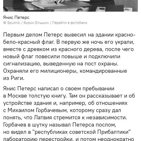
Янис Петерс
© Sputnik / Борис Ельшин
/
Перейти в фотобанк
Первым делом Петерс вывесил на здании красно-
бело-красный флаг. В первую же ночь его украли,
вместе с древком из красного дерева, после чего
новый флаг повесили повыше и подключили
сигнализацию, выведенную на пост охраны.
Охраняли его милиционеры, командированные
из Риги.
Янис Петерс написал о своем пребывании
в Москве толстую книгу. Там он рассказывает и об
устройстве здания и, например, об отношениях
с Михаилом Горбачевым, которому сразу дал
понять, что Латвия стремится к независимости.
Горбачев в шутку называл Петерса послом,
но видел в "республиках советской Прибалтики"
лабораторию перестройки, и потом неоднократно