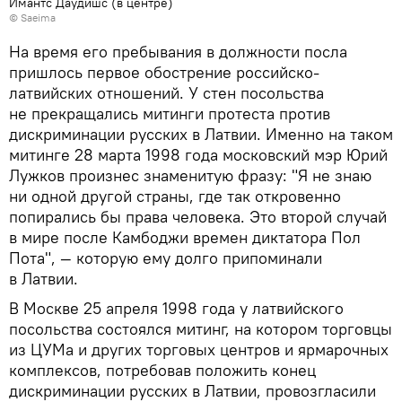
Имантс Даудишс (в центре)
©
Saeima
На время его пребывания в должности посла
пришлось первое обострение российско-
латвийских отношений. У стен посольства
не прекращались митинги протеста против
дискриминации русских в Латвии. Именно на таком
митинге 28 марта 1998 года московский мэр Юрий
Лужков произнес знаменитую фразу: "Я не знаю
ни одной другой страны, где так откровенно
попирались бы права человека. Это второй случай
в мире после Камбоджи времен диктатора Пол
Пота", — которую ему долго припоминали
в Латвии.
В Москве 25 апреля 1998 года у латвийского
посольства состоялся митинг, на котором торговцы
из ЦУМа и других торговых центров и ярмарочных
комплексов, потребовав положить конец
дискриминации русских в Латвии, провозгласили