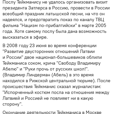
Послу Тейкманису не удалось организовать визит
президента Затлерса в Россию, провести в России
всеобщий праздник латышской песни, на что он
надеялся, и предотвратить показ по каналу ТВЦ
фильма "Нацизм по-прибалтийски" в марте 2005
года. Хотя самому послу была дана возможность
высказаться в эфире.
В 2008 году 23 июня во время конференции
"Развитие двусторонних отношений Латвии
и России" двое национал-большевиков облили
Тейкманиса соком, крича "Свободу Владимиру
Абелю" и "Руки прочь от русских школ!".
(Владимир Линдерман (Абель) в это время
находился в Рижской центральной тюрьме). После
происшествия Тейкманис сказал журналистам:
"Испорченный костюм посла на отношения между
Латвией и Россией не повлияет ни в какую
сторону".
Окончание деятельности Тейкманиса в Москве