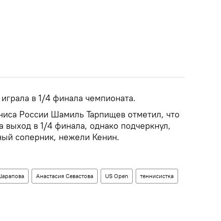
играла в 1/4 финала чемпионата.
иса России Шамиль Тарпищев отметил, что
 выход в 1/4 финала, однако подчеркнул,
ный соперник, нежели Кенин.
Шарапова
Анастасия Севастова
US Open
теннисистка