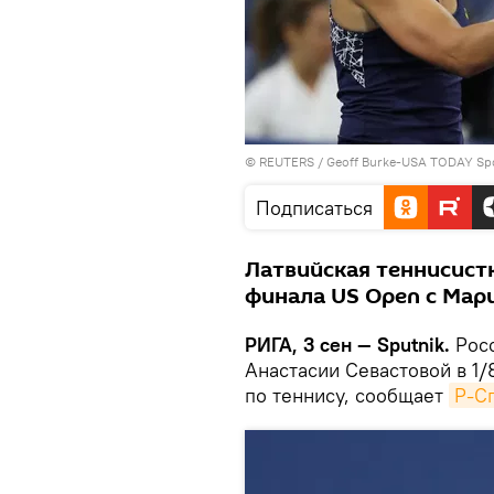
©
REUTERS
/ Geoff Burke-USA TODAY Sp
Подписаться
Латвийская теннисистк
финала US Open с Ма
РИГА, 3 сен — Sputnik.
Рос
Анастасии Севастовой в 1
по теннису, сообщает
Р-С