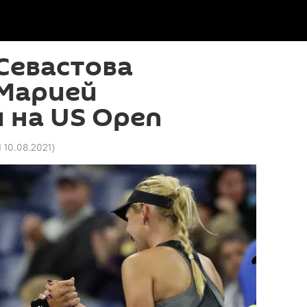
Севастова
 Марией
 на US Open
1 10.08.2021
)