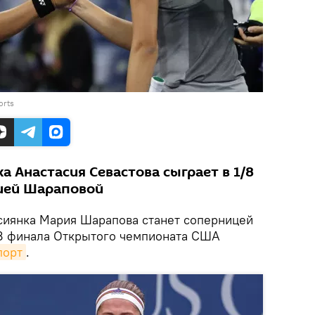
orts
а Анастасия Севастова сыграет в 1/8
рией Шараповой
сиянка Мария Шарапова станет соперницей
/8 финала Открытого чемпионата США
порт
.