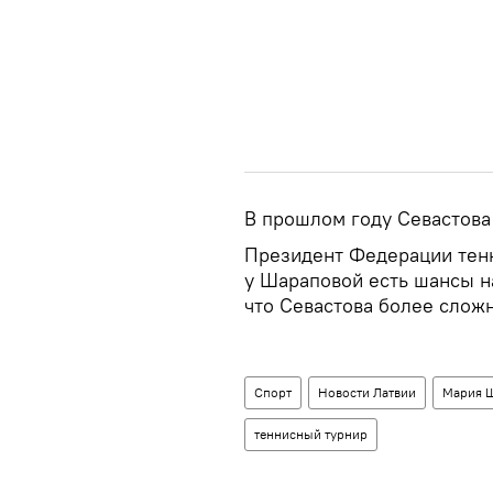
В прошлом году Севастова 
Президент Федерации тенн
у Шараповой есть шансы на
что Севастова более слож
Спорт
Новости Латвии
Мария 
теннисный турнир