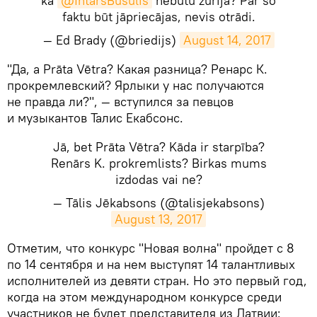
kā
@IntarsBusulis
nebūtu žūrijā? Par šo
faktu būt jāpriecājas, nevis otrādi.
— Ed Brady (@briedijs)
August 14, 2017
​"Да, а Prāta Vētra? Какая разница? Ренарс К.
прокремлевский? Ярлыки у нас получаются
не правда ли?", — вступился за певцов
и музыкантов Талис Екабсонс.
Jā, bet Prāta Vētra? Kāda ir starpība?
Renārs K. prokremlists? Birkas mums
izdodas vai ne?
— Tālis Jēkabsons (@talisjekabsons)
August 13, 2017
​Отметим, что конкурс "Новая волна" пройдет с 8
по 14 сентября и на нем выступят 14 талантливых
исполнителей из девяти стран. Но это первый год,
когда на этом международном конкурсе среди
участников не будет представителя из Латвии: