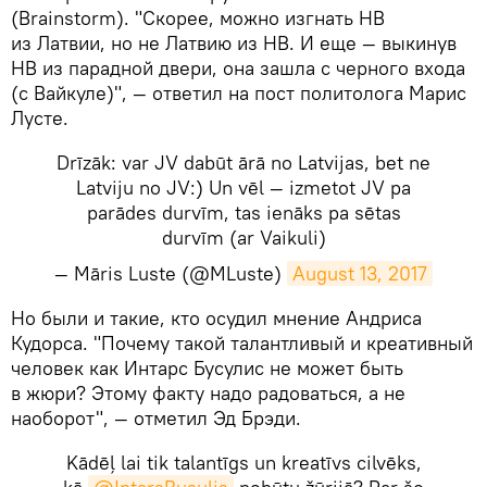
(Brainstorm). "Скорее, можно изгнать НВ
из Латвии, но не Латвию из НВ. И еще — выкинув
НВ из парадной двери, она зашла с черного входа
(с Вайкуле)", — ответил на пост политолога Марис
Лусте.
Drīzāk: var JV dabūt ārā no Latvijas, bet ne
Latviju no JV:) Un vēl — izmetot JV pa
parādes durvīm, tas ienāks pa sētas
durvīm (ar Vaikuli)
— Māris Luste (@MLuste)
August 13, 2017
​Но были и такие, кто осудил мнение Андриса
Кудорса. "Почему такой талантливый и креативный
человек как Интарс Бусулис не может быть
в жюри? Этому факту надо радоваться, а не
наоборот", — отметил Эд Брэди.
Kādēļ lai tik talantīgs un kreatīvs cilvēks,