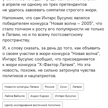
в апреле ни одному из трех претендентов
не удалось завоевать симпатии строгого жюри.
Напомним, что сам Интарс Бусулис являлся
победителем конкурса "Новая волна — 2005", что
стало толчком к росту его популярности не только
в Латвии, но и по всему постсоветскому
пространству.
И, к слову сказать, за день до того, как объявить
о своем участии в жюри конкурса "Новая волна",
Интарс Бусулис сообщил, что присоединяется
к жюри конкурса "X-Фактор Латвия". Но эта
новость, похоже, не сильно затронула чувства
политиков и нацпатриотов.
Новости культуры Латвии
Россия
Сочи
Латвия
Лайма Вайкуле
Андис Кудорс
Интарс Бусулис
Центр исследования восточной политики