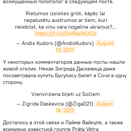
возмущенный политолог в следующем посте.
Rietumos izsisties grūti, kāpēc lai
nepatusētu austrumos ar tiem, kuri
neiebilst, ka viņu vara nogalina ukraiņus?…
https://t.co/2mRkeWjX2z
— Andis Kudors (@AndisKudors)
August 
13, 2017
​У некоторых комментаторов данные посты нашли
живой отклик. Некая Зигрида Даскевица даже
посоветовала купить Бусулису билет в Сочи в одну
сторону.
Vienvirziena biļeti uz Sočiem
— Zigrida Daskevica (@ZigaD21)
August 
14, 2017
​Досталось в этой связи и Лайме Вайкуле, а также
всемирно известной группе Prāta Vētra