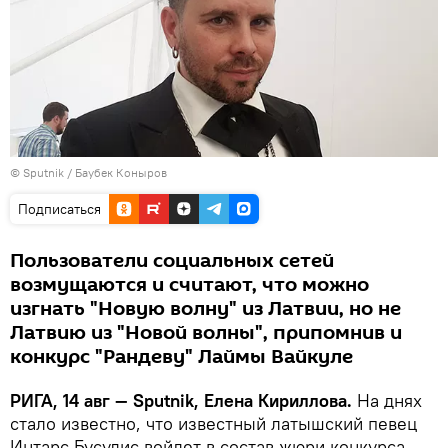
© Sputnik / Баубек Коныров
Подписаться
Пользователи социальных сетей
возмущаются и считают, что можно
изгнать "Новую волну" из Латвии, но не
Латвию из "Новой волны", припомнив и
конкурс "Рандеву" Лаймы Вайкуле
РИГА, 14 авг — Sputnik, Елена Кириллова.
На днях
стало известно, что известный латышский певец
Интарс Бусулис войдет в состав жюри конкурса