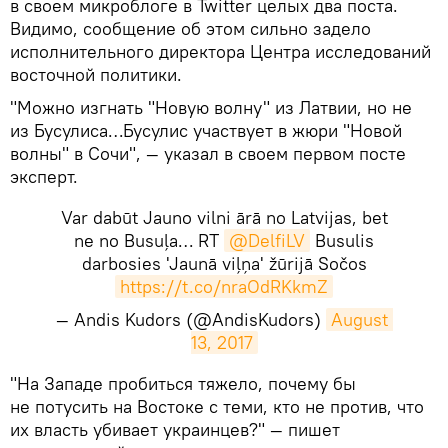
в своем микроблоге в Twitter целых два поста.
Видимо, сообщение об этом сильно задело
исполнительного директора Центра исследований
восточной политики.
"Можно изгнать "Новую волну" из Латвии, но не
из Бусулиса…Бусулис участвует в жюри "Новой
волны" в Сочи", — указал в своем первом посте
эксперт.
Var dabūt Jauno vilni ārā no Latvijas, bet
ne no Busuļa… RT
@DelfiLV
Busulis
darbosies 'Jaunā viļņa' žūrijā Sočos
https://t.co/nraOdRKkmZ
— Andis Kudors (@AndisKudors)
August 
13, 2017
​"На Западе пробиться тяжело, почему бы
не потусить на Востоке с теми, кто не против, что
их власть убивает украинцев?" — пишет