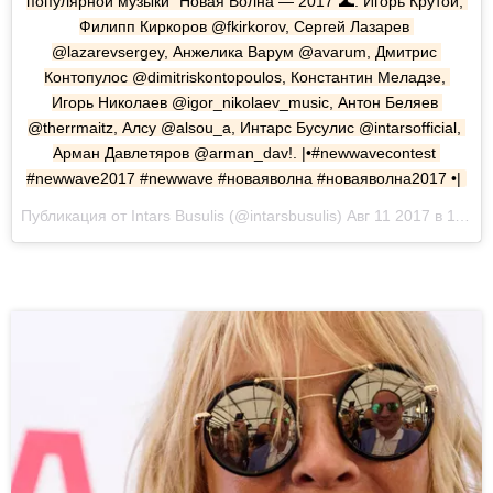
популярной музыки "Новая Волна — 2017"🌊. Игорь Крутой, 
Филипп Киркоров @fkirkorov, Сергей Лазарев 
@lazarevsergey, Анжелика Варум @avarum, Дмитрис 
Контопулос @dimitriskontopoulos, Константин Меладзе, 
Игорь Николаев @igor_nikolaev_music, Антон Беляев 
@therrmaitz, Алсу @alsou_a, Интарс Бусулис @intarsofficial, 
Арман Давлетяров @arman_dav!. |•#newwavecontest 
#newwave2017 #newwave #новаяволна #новаяволна2017 •|
Публикация от Intars Busulis (@intarsbusulis) Авг 11 2017 в 11:52 PDT