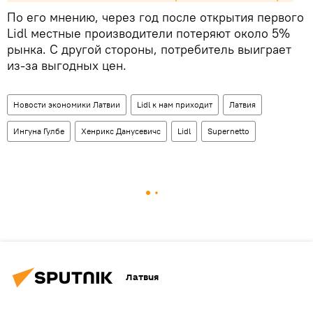
По его мнению, через год после открытия первого
Lidl местные производители потеряют около 5%
рынка. С другой стороны, потребитель выиграет
из-за выгодных цен.
Новости экономики Латвии
Lidl к нам приходит
Латвия
Ингуна Гулбе
Хенрикс Данусевичс
Lidl
Supernetto
Латвия