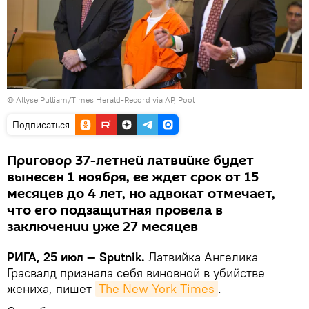
© Allyse Pulliam/Times Herald-Record via AP, Pool
Подписаться
Приговор 37-летней латвийке будет
вынесен 1 ноября, ее ждет срок от 15
месяцев до 4 лет, но адвокат отмечает,
что его подзащитная провела в
заключении уже 27 месяцев
РИГА, 25 июл — Sputnik.
Латвийка Ангелика
Грасвалд признала себя виновной в убийстве
жениха, пишет
The New York Times
.