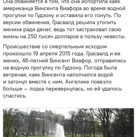
Она обвиняется в том, что она испортила каяк
американца Винсента Виафора во время водной
прогулки по Гудзону и оставила его тонуть. По
версии обвинения, Грасвалд решила утопить
жениха ради денег, ведь тот застраховал свою
жизнь на 250 тысяч долларов в пользу невесты.
Происшествие со смертельным исходом
произошло 19 апреля 2015 года. Грасвалд и ее
жених, 46-летний Винсент Виафор, отправились
на водную прогулку по Гудзону. Погода была
ветреная, каяк Винсента наполнился водой
и затонул вместе с ним, Ангелике повезло
больше — лодка перевернулась, но ей удалось
спастись.