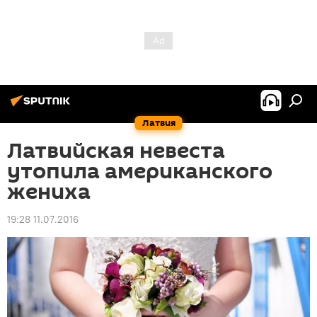
Латвия
Латвийская невеста
утопила американского
жениха
19:28 11.07.2016