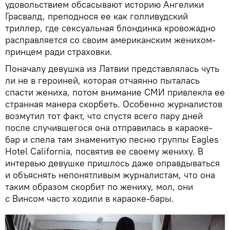
удовольствием обсасывают историю Ангелики
Грасвалд, преподнося ее как голливудский
триллер, где сексуальная блондинка кровожадно
расправляется со своим американским женихом-
принцем ради страховки.
Поначалу девушка из Латвии представлялась чуть
ли не в героиней, которая отчаянно пыталась
спасти жениха, потом внимание СМИ привлекла ее
странная манера скорбеть. Особенно журналистов
возмутил тот факт, что спустя всего пару дней
после случившегося она отправилась в караоке-
бар и спела там знаменитую песню группы Eagles
Hotel California, посвятив ее своему жениху. В
интервью девушке пришлось даже оправдываться
и объяснять непонятливым журналистам, что она
таким образом скорбит по жениху, мол, они
с Винсом часто ходили в караоке-бары.