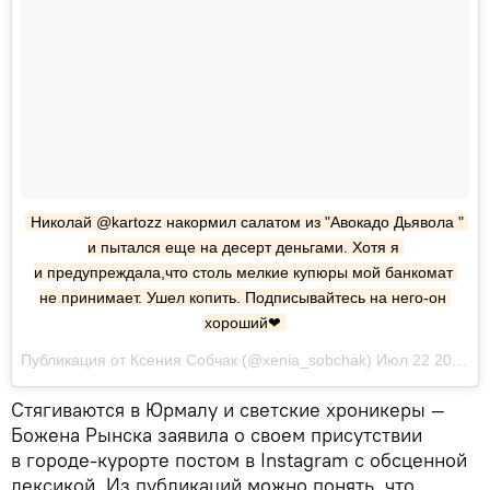
Николай @kartozz накормил салатом из "Авокадо Дьявола " 
и пытался еще на десерт деньгами. Хотя я 
и предупреждала,что столь мелкие купюры мой банкомат 
не принимает. Ушел копить. Подписывайтесь на него-он 
хороший❤
Публикация от Ксения Собчак (@xenia_sobchak) Июл 22 2017 в 7:36 PDT
Стягиваются в Юрмалу и светские хроникеры —
Божена Рынска заявила о своем присутствии
в городе-курорте постом в Instagram c обсценной
лексикой. Из публикаций можно понять, что