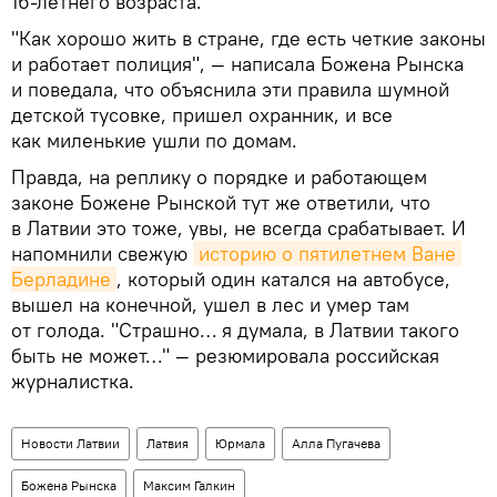
16-летнего возраста.
"Как хорошо жить в стране, где есть четкие законы
и работает полиция", — написала Божена Рынска
и поведала, что объяснила эти правила шумной
детской тусовке, пришел охранник, и все
как миленькие ушли по домам.
Правда, на реплику о порядке и работающем
законе Божене Рынской тут же ответили, что
в Латвии это тоже, увы, не всегда срабатывает. И
напомнили свежую
историю о пятилетнем Ване 
Берладине
, который один катался на автобусе,
вышел на конечной, ушел в лес и умер там
от голода. "Страшно… я думала, в Латвии такого
быть не может…" — резюмировала российская
журналистка.
Новости Латвии
Латвия
Юрмала
Алла Пугачева
Божена Рынска
Максим Галкин