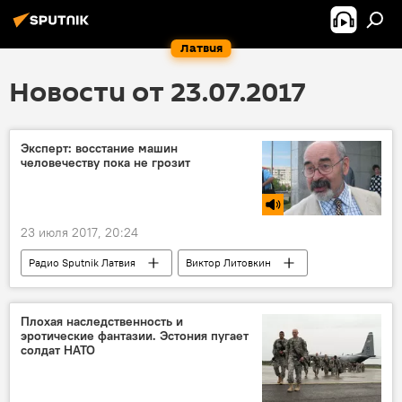
Латвия
Новости от 23.07.2017
Эксперт: восстание машин
человечеству пока не грозит
23 июля 2017, 20:24
Радио Sputnik Латвия
Виктор Литовкин
роботы
искусственный интеллект
Дивный новый мир
Плохая наследственность и
эротические фантазии. Эстония пугает
солдат НАТО