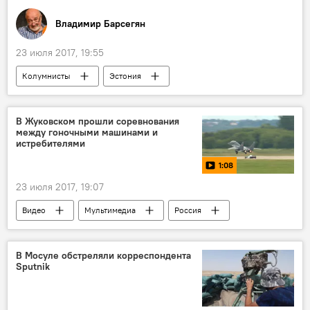
Владимир Барсегян
23 июля 2017, 19:55
Колумнисты
Эстония
вооруженные силы США и НАТО в Европе
В Жуковском прошли соревнования
между гоночными машинами и
истребителями
1:08
23 июля 2017, 19:07
Видео
Мультимедиа
Россия
Жуковский
МАКС-2017
самолет
истребитель
соревнования
В Мосуле обстреляли корреспондента
Sputnik