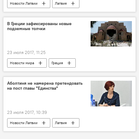
Новости Латвии
Латвия
Андрис Берзиньш
Эвика Силиня
комиссия Сейма по публичным расходам и ревизиям
В Греции зафиксированы новые
подземные толчки
транспорт
Бюджет Латвии
Янис Цитсковскис
23 июля 2017, 11:25
Новости мира
Греция
землетрясение
Аболтиня не намерена претендовать
на пост главы "Единства"
23 июля 2017, 10:39
Новости Латвии
Латвия
Солвита Аболтиня
Единство