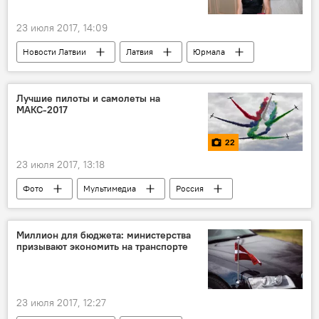
23 июля 2017, 14:09
Новости Латвии
Латвия
Юрмала
Алла Пугачева
Божена Рынска
Максим Галкин
Лучшие пилоты и самолеты на
МАКС-2017
22
23 июля 2017, 13:18
Фото
Мультимедиа
Россия
Жуковский
МАКС-2017
авиация
самолет
авиашоу
Миллион для бюджета: министерства
призывают экономить на транспорте
23 июля 2017, 12:27