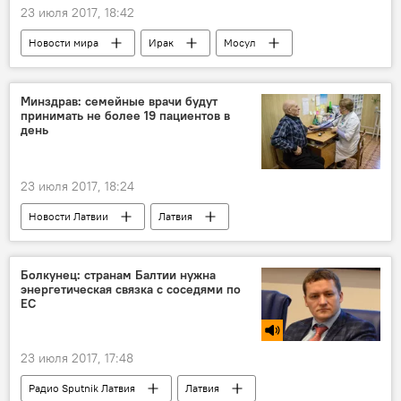
23 июля 2017, 18:42
Новости мира
Ирак
Мосул
обстрел
Минздрав: семейные врачи будут
принимать не более 19 пациентов в
день
23 июля 2017, 18:24
Новости Латвии
Латвия
Анда Чакша
Латвийская ассоциация семейных врачей
Болкунец: странам Балтии нужна
энергетическая связка с соседями по
Минздрав Латвии
семейные врачи
ЕС
пациенты
Наболело
23 июля 2017, 17:48
Радио Sputnik Латвия
Латвия