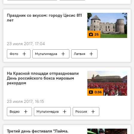
Литва
Эстония
Финляндия
Дмитрий Болкунец
Арвилс Ашераденс
Праздник со вкусом: городу Цесис 811
лет
газ
На голубом газу
25
23 июля 2017, 17:04
Фото
Мультимедиа
Латвия
Цесис
фестиваль
праздник
День города
На Красной площади отпраздновали
День российского бокса мировым
рекордом
0:36
23 июля 2017, 16:15
Видео
Мультимедиа
Россия
Москва
День российского бокса
тренировка
бокс
рекорд
Третий день фестиваля "Лайма.