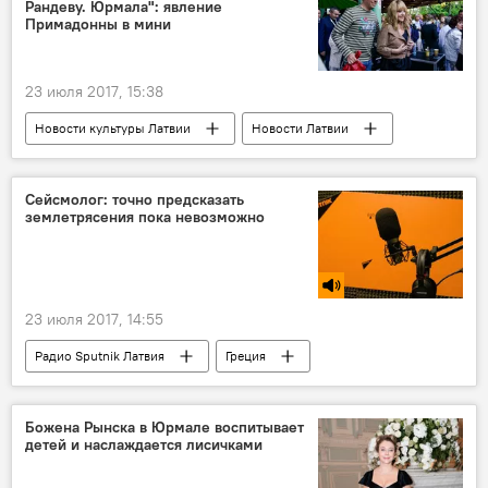
Рандеву. Юрмала": явление
Примадонны в мини
23 июля 2017, 15:38
Новости культуры Латвии
Новости Латвии
Латвия
Юрмала
Лайма Вайкуле
Алла Пугачева
Максим Галкин
Сейсмолог: точно предсказать
землетрясения пока невозможно
фестиваль "Лайма Рандеву Юрмала 2017"
23 июля 2017, 14:55
Радио Sputnik Латвия
Греция
Турция
Петр Шебалин
землетрясение
Божена Рынска в Юрмале воспитывает
детей и наслаждается лисичками