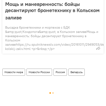
Мощь и маневренность: бойцы
десантируют бронетехнику в Кольском
заливе
Высадка бронетехники и морпехов с БДК
&amp;quot;Кондопога&amp;quot; в Кольском заливеМощь и
маневренность: бойцы десантируют бронетехнику в
Кольском
заливеhttps://ru.sputniknewslv.com/video/20161011/2949053/des
kolskij-zaliv.html <p>&nbsp;</p>
Новости мира
Новости России
Россия
Беларусь