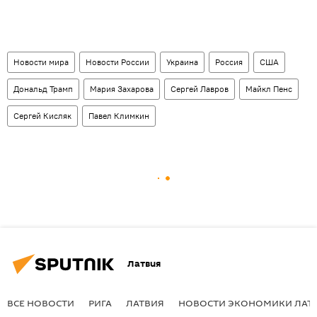
Новости мира
Новости России
Украина
Россия
США
Дональд Трамп
Мария Захарова
Сергей Лавров
Майкл Пенс
Сергей Кисляк
Павел Климкин
Латвия
ВСЕ НОВОСТИ
РИГА
ЛАТВИЯ
НОВОСТИ ЭКОНОМИКИ ЛАТ