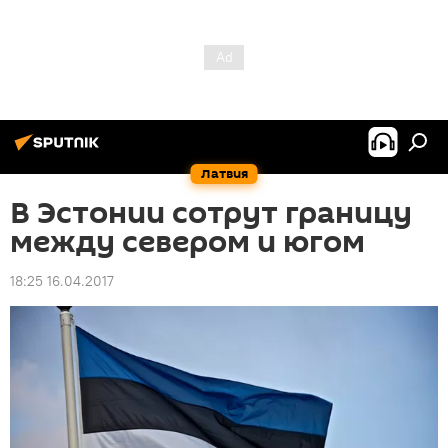
Латвия
В Эстонии сотрут границу
между севером и югом
18:25 16.04.2017