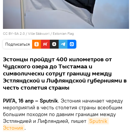
CC BY-SA 2.0
/
Ville Säävuori
/
Estonian Flag
Подписаться
Эстонцы пройдут 400 километров от
Чудского озера до Тыстамаа и
символически сотрут границу между
Эстляндской и Лифляндской губерниями в
честь столетия страны
РИГА, 16 апр – Sputnik
. Эстония начинает череду
мероприятий в честь столетия страны всеобщим
большим походом по давним границам между
Эстляндией и Лифляндией, пишет
Sputnik 
Эстония
.