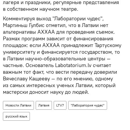
лагеря и праздники, регулярные представления
в собственном научном театре.
Комментируя выход "Лаборатории чудес",
Мартиньш Гулбис отметил, что в Латвии нет
альтернативы АХХАА для проведения съемок.
Размах программ зависит от финансирования
площадок: если АХХАА принадлежит Тартускому
университету и финансируется государством, то
в Латвии научно-образовательные центры —
частные. Основатель Labotatorium.lv считает
важным тот факт, что вести передачу доверили
Вячеславу Кащееву — по его мнению, одному
из самых интересных ученых Латвии, который
мастерски доносит науку до людей.
Новости Латвии
Латвия
LTV7
"Лаборатория чудес"
русский язык