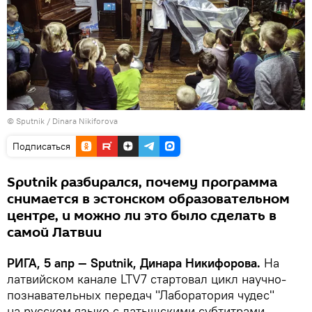
© Sputnik / Dinara Nikiforova
Подписаться
Sputnik разбирался, почему программа
снимается в эстонском образовательном
центре, и можно ли это было сделать в
самой Латвии
РИГА, 5 апр — Sputnik, Динара Никифорова.
На
латвийском канале LTV7 стартовал цикл научно-
познавательных передач "Лаборатория чудес"
на русском языке с латышскими субтитрами.