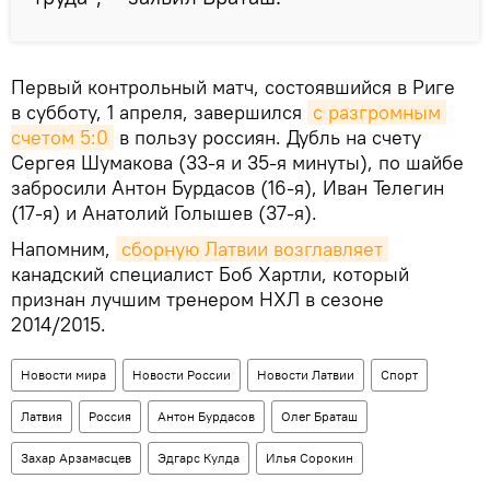
Первый контрольный матч, состоявшийся в Риге
в субботу, 1 апреля, завершился
с разгромным 
счетом 5:0
в пользу россиян. Дубль на счету
Сергея Шумакова (33-я и 35-я минуты), по шайбе
забросили Антон Бурдасов (16-я), Иван Телегин
(17-я) и Анатолий Голышев (37-я).
Напомним,
сборную Латвии возглавляет
канадский специалист Боб Хартли, который
признан лучшим тренером НХЛ в сезоне
2014/2015.
Новости мира
Новости России
Новости Латвии
Спорт
Латвия
Россия
Антон Бурдасов
Олег Браташ
Захар Арзамасцев
Эдгарс Кулда
Илья Сорокин