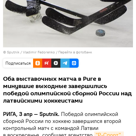
© Sputnik / Vladimir Fedorenko
/
Перейти в фотобанк
Подписаться
Оба выставочных матча в Риге в
минувшие выходные завершились
победой олимпийской сборной России над
латвийскими хоккеистами
РИГА, 3 апр — Sputnik.
Победой олимпийской
сборной России по хоккею завершился второй
контрольный матч с командой Латвии
в воскресенье, сообщает агентство
"Р-Спорт".