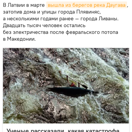
В Латвии в марте
вышла из берегов река Даугава
,
затопив дома и улицы города Плявиняс,
а несколькими годами ранее — города Ливаны.
Двадцать тысяч человек остались
без электричества после февральского потопа
в Македонии.
Ученые рассказали, какая катастрофа