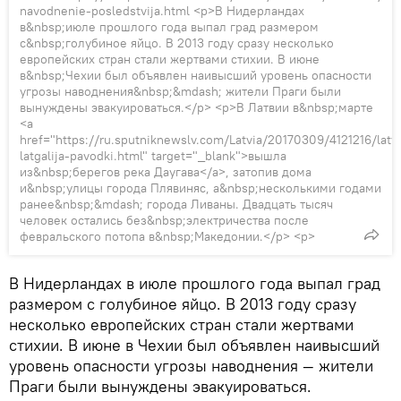
navodnenie-posledstvija.html <p>В Нидерландах
в&nbsp;июле прошлого года выпал град размером
с&nbsp;голубиное яйцо. В 2013 году сразу несколько
европейских стран стали жертвами стихии. В июне
в&nbsp;Чехии был объявлен наивысший уровень опасности
угрозы наводнения&nbsp;&mdash; жители Праги были
вынуждены эвакуироваться.</p> <p>В Латвии в&nbsp;марте
<a
href="https://ru.sputniknewslv.com/Latvia/20170309/4121216/latvi
latgalija-pavodki.html" target="_blank">вышла
из&nbsp;берегов река Даугава</a>, затопив дома
и&nbsp;улицы города Плявиняс, а&nbsp;несколькими годами
ранее&nbsp;&mdash; города Ливаны. Двадцать тысяч
человек остались без&nbsp;электричества после
февральского потопа в&nbsp;Македонии.</p> <p>
В Нидерландах в июле прошлого года выпал град
размером с голубиное яйцо. В 2013 году сразу
несколько европейских стран стали жертвами
стихии. В июне в Чехии был объявлен наивысший
уровень опасности угрозы наводнения — жители
Праги были вынуждены эвакуироваться.