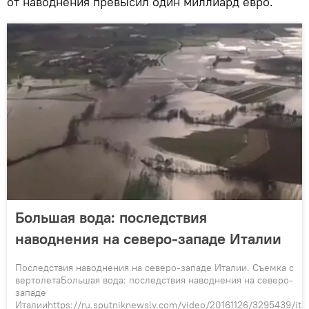
от наводнения превысил один миллиард евро.
Большая вода: последствия
наводнения на северо-западе Италии
Последствия наводнения на северо-западе Италии. Съемка с
вертолетаБольшая вода: последствия наводнения на северо-
западе
Италииhttps://ru.sputniknewslv.com/video/20161126/3295439/ital