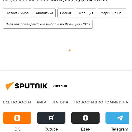
Новости мира
Аналитика
Россия
Франция
Марин Ле Пен
О-ля-ля: президентские выборы во Франции - 2017
Латвия
ВСЕ НОВОСТИ
РИГА
ЛАТВИЯ
НОВОСТИ ЭКОНОМИКИ ЛАТ
OK
Rutube
Дзен
Telegram