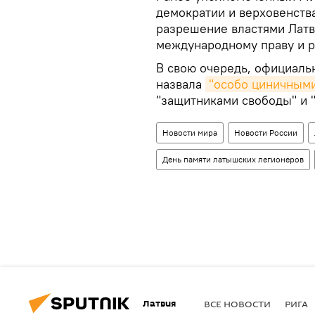
демократии и верховенства
разрешение властями Латв
международному праву и 
В свою очередь, официал
назвала
"особо циничным
"защитниками свободы" и 
Новости мира
Новости России
День памяти латышских легионеров
Латвия
ВСЕ НОВОСТИ
РИГА