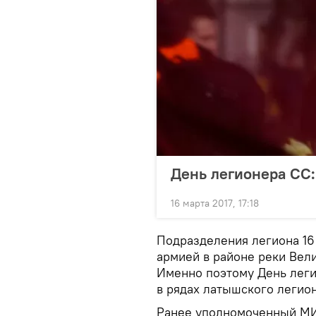
День легионера СС
16 марта 2017, 17:18
Подразделения легиона 16 
армией в районе реки Вели
Именно поэтому День легио
в рядах латышского легион
Ранее уполномоченный МИ