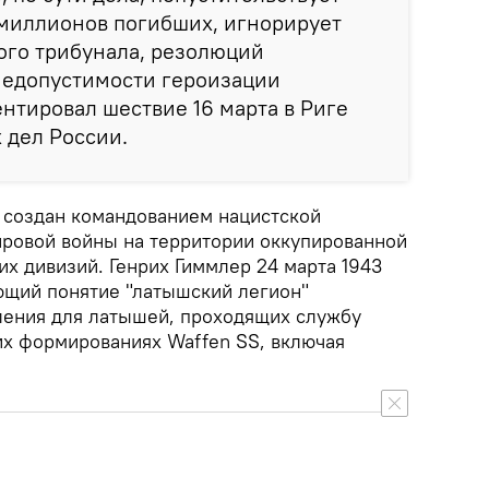
миллионов погибших, игнорирует
го трибунала, резолюций
недопустимости героизации
нтировал шествие 16 марта в Риге
 дел России.
 создан командованием нацистской
ировой войны на территории оккупированной
их дивизий. Генрих Гиммлер 24 марта 1943
яющий понятие "латышский легион"
ления для латышей, проходящих службу
их формированиях Waffen SS, включая