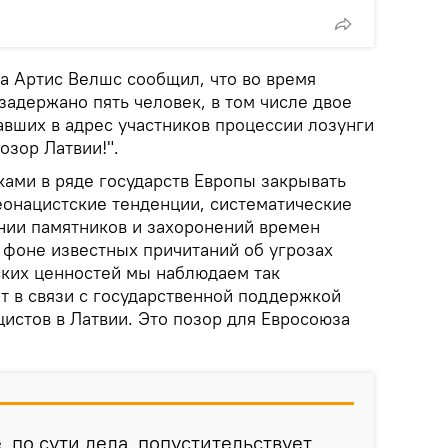
а Артис Велшс сообщил, что во время
адержано пять человек, в том числе двое
вших в адрес участников процессии лозунги
озор Латвии!".
ками в ряде государств Европы закрывать
еонацистские тенденции, систематические
нии памятников и захоронений времен
 фоне известных причитаний об угрозах
ких ценностей мы наблюдаем так
т в связи с государственной поддержкой
истов в Латвии. Это позор для Евросоюза
, по сути дела, попустительствует