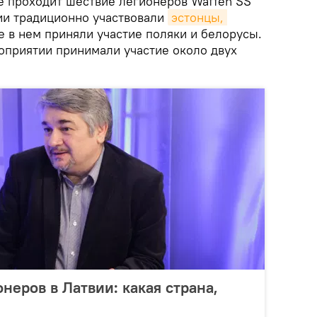
ге проходит шествие легионеров Waffen SS
вии традиционно участвовали
эстонцы, 
же в нем приняли участие поляки и белорусы.
оприятии принимали участие около двух
неров в Латвии: какая страна,