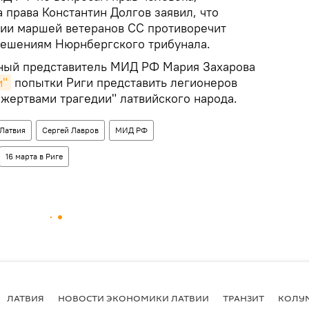
 права Константин Долгов заявил, что
ии маршей ветеранов СС противоречит
решениям Нюрнбергского трибунала.
ьный представитель МИД РФ Мария Захарова
и"
попытки Риги представить легионеров
"жертвами трагедии" латвийского народа.
Латвия
Сергей Лавров
МИД РФ
16 марта в Риге
ЛАТВИЯ
НОВОСТИ ЭКОНОМИКИ ЛАТВИИ
ТРАНЗИТ
КОЛУ