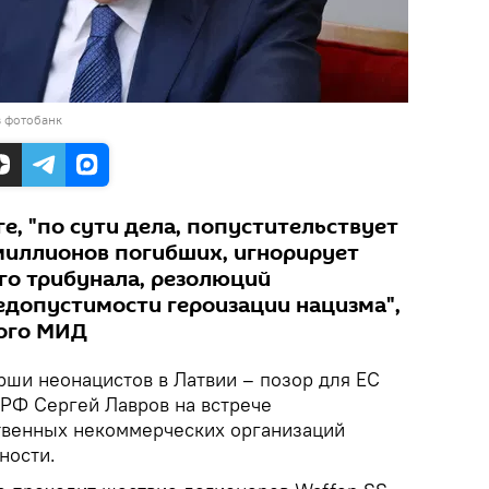
в фотобанк
ге, "по сути дела, попустительствует
миллионов погибших, игнорирует
о трибунала, резолюций
едопустимости героизации нацизма",
кого МИД
ши неонацистов в Латвии – позор для ЕС
 РФ Сергей Лавров на встрече
твенных некоммерческих организаций
ности.