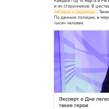
Каждый год 16 марта в Ри
и их сторонников. В шест
литовцы и украинцы
. Так
По данным полиции, в мер
тысяч человек.
Эксперт о Дне легио
такие герои