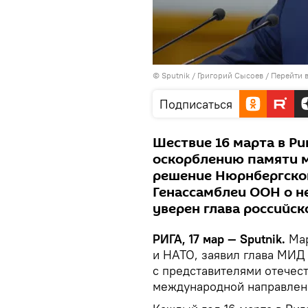
© Sputnik / Григорий Сысоев
/
Перейти 
Подписаться
Шествие 16 марта в Ри
оскорблению памяти 
решение Нюрнбергског
Генассамблеи ООН о н
уверен глава российс
РИГА, 17 мар — Sputnik.
Мар
и НАТО, заявил глава МИД
с представителями отечес
международной направлен