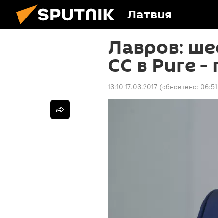
Латвия
Лавров: ше
СС в Риге -
13:10 17.03.2017
(обновлено:
06:51