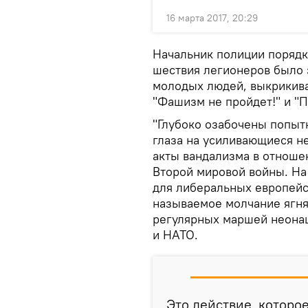
16 марта 2017, 20:29
Начальник полиции порядк
шествия легионеров было з
молодых людей, выкрикива
"Фашизм не пройдет!" и "П
"Глубоко озабочены попыт
глаза на усиливающиеся н
акты вандализма в отноше
Второй мировой войны. На
для либеральных европейс
называемое молчание ягня
регулярных маршей неонац
и НАТО.
Это действие, которое