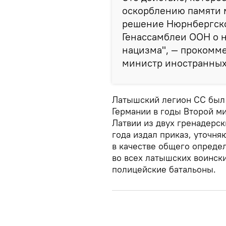
оскорблению памяти 
решение Нюрнбергско
Генассамблеи ООН о 
нацизма", — прокомме
министр иностранных
Латышский легион СС был
Германии в годы Второй м
Латвии из двух гренадерск
года издал приказ, уточн
в качестве общего опреде
во всех латышских воинск
полицейские батальоны.