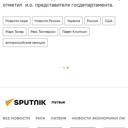
отметил и.о. представителя госдепартамента.
Новости мира
Новости России
Украина
Россия
США
Марк Тонер
Рекс Тиллерсон
Павел Климкин
антироссийские санкции
Латвия
ВСЕ НОВОСТИ
РИГА
ЛАТВИЯ
НОВОСТИ ЭКОНОМИКИ ЛАТ