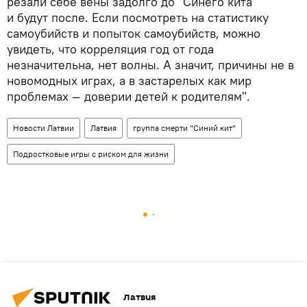
резали себе вены задолго до "Синего кита"
и будут после. Если посмотреть на статистику
самоубийств и попыток самоубийств, можно
увидеть, что корреляция год от года
незначительна, нет волны. А значит, причины не в
новомодных играх, а в застарелых как мир
проблемах — доверии детей к родителям".
Новости Латвии
Латвия
группа смерти "Синий кит"
Подростковые игры с риском для жизни
Латвия