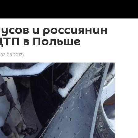
усов и россиянин
ДТП в Польше
 03.03.2017
)