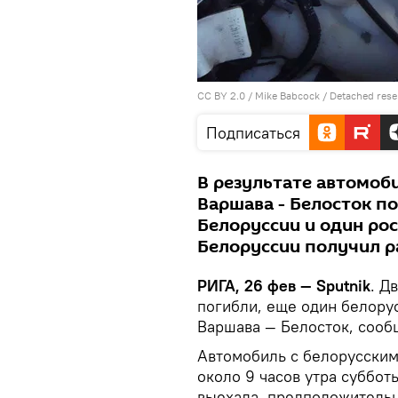
CC BY 2.0
/
Mike Babcock
/
Detached rese
Подписаться
В результате автомоби
Варшава - Белосток по
Белоруссии и один ро
Белоруссии получил р
РИГА, 26 фев — Sputnik
. Д
погибли, еще один белору
Варшава — Белосток, соо
Автомобиль с белорусски
около 9 часов утра суббот
выехала, предположительн