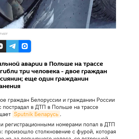
rvoir
льной аварии в Польше на трассе
гибли три человека - двое граждан
ссиянин; еще один гражданин
анения
вое граждан Белоруссии и гражданин России
с пострадал в ДТП в Польше на трассе
бщает
Sputnik Беларусь
.
ми регистрационными номерами попал в ДТП
ы: произошло столкновение с фурой, которая
о из-за лопнувшего колеса, со встречной