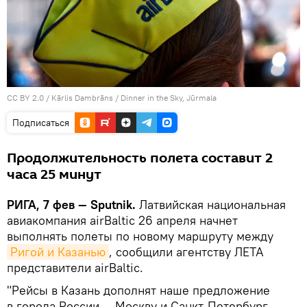
CC BY 2.0
/
Kārlis Dambrāns
/
Dinner in the Sky, Jūrmala
Подписаться
Продолжительность полета составит 2
часа 25 минут
РИГА, 7 фев — Sputnik.
Латвийская национальная
авиакомпания airBaltic 26 апреля начнет
выполнять полеты по новому маршруту между
Ригой и Казанью
, сообщили агентству ЛЕТА
представители airBaltic.
"Рейсы в Казань дополнят наше предложение
в города России — Москву и Санкт-Петербург.