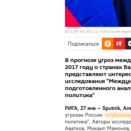
©
CC BY-NC-ND 2.0 / NATO North Atlantic
Подписаться
В прогнозе угроз меж
2017 году о странах Ба
представляют интереса
исследования "Междун
подготовленного анал
политика"
РИГА, 27 янв — Sputnik, А
угрозах России
опубликов
политика". Авторы исслед
Аватков, Михаил Мамонов,