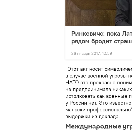
Ринкевичc: пока Лат
рядом бродит стра
26 января 2017, 12:59
"Этот акт носит символиче
в случае военной угрозы н
НАТО это прекрасно понима
не предпринимала никаких
истолковать как военные 
у России нет. Это известно
мальски профессионально"
выдержки из доклада.
Международные угро