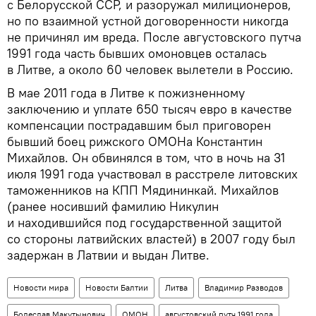
с Белорусской ССР, и разоружал милиционеров,
но по взаимной устной договоренности никогда
не причинял им вреда. После августовского путча
1991 года часть бывших омоновцев осталась
в Литве, а около 60 человек вылетели в Россию.
В мае 2011 года в Литве к пожизненному
заключению и уплате 650 тысяч евро в качестве
компенсации пострадавшим был приговорен
бывший боец рижского ОМОНа Константин
Михайлов. Он обвинялся в том, что в ночь на 31
июля 1991 года участвовал в расстреле литовских
таможенников на КПП Мядининкай. Михайлов
(ранее носивший фамилию Никулин
и находившийся под государственной защитой
со стороны латвийских властей) в 2007 году был
задержан в Латвии и выдан Литве.
Новости мира
Новости Балтии
Литва
Владимир Разводов
Болеслав Макутынович
ОМОН
августовский путч 1991 года