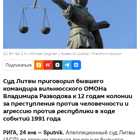
CC BY-SA 2.0
/
Michael Coghlan
/
Scales of Justice - Frankfurt Version
Подписаться
Суд Литвы приговорил бывшего
командира вильнюсского ОМОНа
Владимира Разводова к 12 годам колонии
за преступления против человечности и
агрессию против республики в ходе
событий 1991 года
РИГА, 24 янв — Sputnik.
Апелляционный суд Литвы
(АСЛ) во вторник признал виновным бывшего