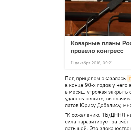
Коварные планы Ро
провело конгресс
11 декабря 2016, 09:21
Под прицелом оказалась
в конце 90-х годов у него 
в месяц, угрожая закрыть 
удалось решить, выплачив
латов Юрису Добелису, мн
"К сожалению, ТБ/ДННЛ не
сила паразитирует за счё
латышей. Это злокачестве