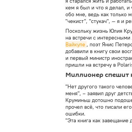
я старался жить и работать
кем я был и что я делал, и
обо мне, ведь как только 
"чекист", "стукач", — я и 
Поскольку жизнь Юлия Кр
на встречи с интересными
Вайкуле
, поэт Янис Пете
добавили в книгу свои вос
и первый министр иностра
пришли на встречу в Polari
Миллионер спешит 
"Нет другого такого челов
меня", – заявил друг детс
Круминьш дотошно подошел
прочел всё, что писали ег
ошибки.
"Эта книга как завещание д