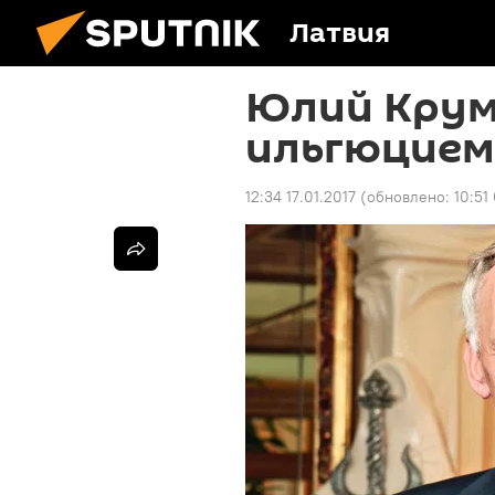
Латвия
Юлий Крум
ильгюцием
12:34 17.01.2017
(обновлено:
10:51