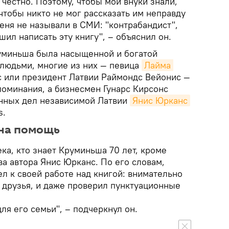
 честно. Поэтому, чтобы мои внуки знали,
 чтобы никто не мог рассказать им неправду
меня не называли в СМИ: "контрабандист",
решил написать эту книгу", – объяснил он.
уминьша была насыщенной и богатой
 людьми, многие из них — певица
Лайма 
рс или президент Латвии Раймондс Вейонис —
поминания, а бизнесмен Гунарс Кирсонс
нных дел независимой Латвии
Янис Юрканс
s.
на помощь
ека, кто знает Круминьша 70 лет, кроме
тва автора Янис Юрканс. По его словам,
 к своей работе над книгой: внимательно
о друзья, и даже проверил пунктуационные
ля его семьи", – подчеркнул он.