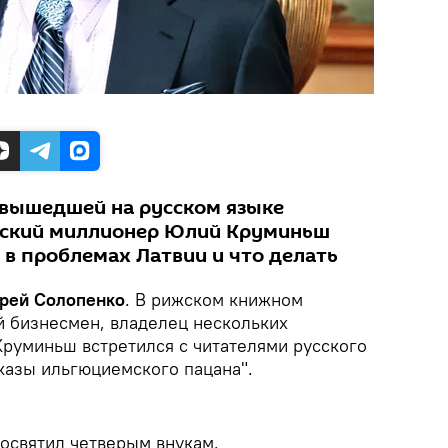
 вышедшей на русском языке
йский миллионер Юлий Круминьш
т в проблемах Латвии и что делать
ндрей Солопенко
. В рижском книжном
й бизнесмен, владелец нескольких
руминьш встретился с читателями русского
казы ильгюциемского пацана".
освятил четверым внукам.