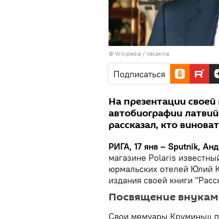
©
Wikipedia
/
Vecakina
Подписаться
На презентации своей
автобиографии латви
рассказал, кто винова
РИГА, 17 янв – Sputnik, А
магазине Polaris известны
юрмальских отелей Юлий К
издания своей книги "Расс
Посвящение внукам
Свои мемуары Круминьш п