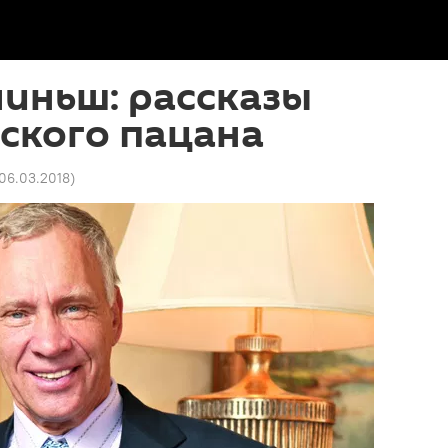
иньш: рассказы
ского пацана
 06.03.2018
)