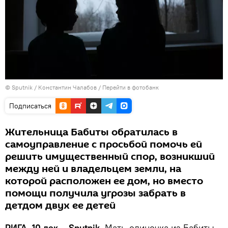
© Sputnik / Константин Чалабов
/
Перейти в фотобанк
Подписаться
Жительница Бабиты обратилась в
самоуправление с просьбой помочь ей
решить имущественный спор, возникший
между ней и владельцем земли, на
которой расположен ее дом, но вместо
помощи получила угрозы забрать в
детдом двух ее детей
РИГА, 10 дек – Sputnik.
Мать-одиночка из Бабиты