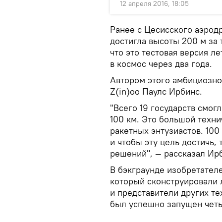
12 апреля 2016, 18:05
Ранее с Цесисского аэродр
достигла высоты 200 м за 
что это тестовая версия л
в космос через два года.
Автором этого амбициозног
Z(in)oo Паулс Ирбинс.
"Всего 19 государств смог
100 км. Это большой техн
ракетных энтузиастов. 100
и чтобы эту цель достичь,
решений", — рассказал Ир
В бэкграунде изобретател
который сконструировали 
и представители других т
был успешно запущен четы