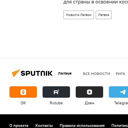
для страны в освоении кос
Новости Латвии
Латвия
Латвия
ВСЕ НОВОСТИ
РИГА
OK
Rutube
Дзен
Telegr
О проекте
Контакты
Правила использования
Политик