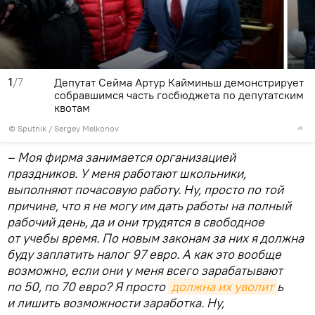
1
/7
Депутат Сейма Артур Кайминьш демонстрирует
собравшимся часть госбюджета по депутатским
квотам
© Sputnik / Sergey Melkonov
– Моя фирма занимается организацией
праздников. У меня работают школьники,
выполняют почасовую работу. Ну, просто по той
причине, что я не могу им дать работы на полный
рабочий день, да и они трудятся в свободное
от учебы время. По новым законам за них я должна
буду заплатить налог 97 евро. А как это вообще
возможно, если они у меня всего зарабатывают
по 50, по 70 евро? Я просто
должна их уволит
ь
и лишить возможности заработка. Ну,